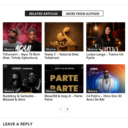
RELATED ARTICLES
MORE FROM AUTHOR
Musica
Musica
Musica
Tshunami – Aqui Tá Bom
Nasty C – Natural (feat.
Ludya Langa – Tsama Uti
(feat. Tchely Gybodura)
Tellaman)
Pyina
Musica
Musica
Musica
Rudeboy & Sarkodie –
Blow258 & Eazy-K – Parte
C4 Pedro – Hino Dos 30
Blessed & Alive
Parte
Anos De BAI
LEAVE A REPLY