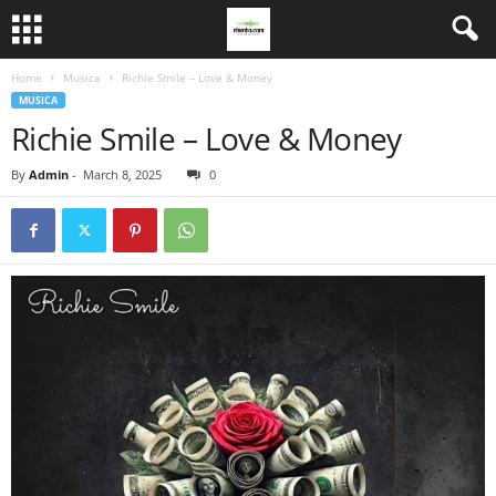
Home
Musica
Richie Smile – Love & Money
MUSICA
Richie Smile – Love & Money
By
Admin
-
March 8, 2025
0