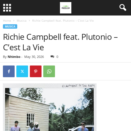
Home
Musica
Richie Campbell feat. Plutonio – C’est La Vie
MUSICA
Richie Campbell feat. Plutonio –
C’est La Vie
By
Nhimbo
-
May 30, 2026
0