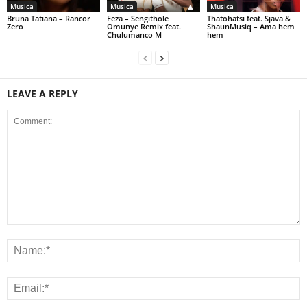
Musica
Musica
Musica
Bruna Tatiana – Rancor
Feza – Sengithole
Thatohatsi feat. Sjava &
Zero
Omunye Remix feat.
ShaunMusiq – Ama hem
Chulumanco M
hem
LEAVE A REPLY