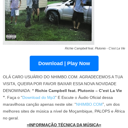
Richie Campbell feat. Plutonio - C'est La Vie
Download | Play Now
OLÁ CARO USUÁRIO DO NHIMBO.COM. AGRADECEMOS A TUA
VISITA, QUEIRA POR FAVOR BAIXAR ESSA NOVA NOVIDADE
DENOMINADA:
“ Richie Campbell feat. Plutonio – C’est La Vie
”
. Faça o “
Download do Mp3
” E Escute o Áudio Oficial dessa
maravilhosa canção apenas neste site: “
NHIMBO.COM
”, um dos
melhores sites de música a nível de Moçambique, PALOPS e África
no geral.
=INFORMAÇÃO TÉCNICA DA MÚSICA=