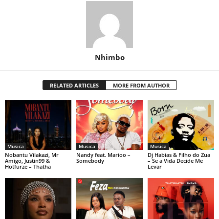
Nhimbo
RELATED ARTICLES
MORE FROM AUTHOR
Musica
Musica
Musica
Nobantu Vilakazi, Mr
Nandy feat. Marioo –
Dj Habias & Filho do Zua
Amigo, Justin99 &
Somebody
– Se a Vida Decide Me
Hotfurze – Thatha
Levar