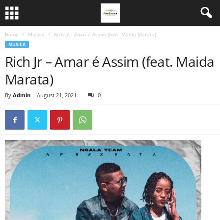
Home
Musica
Rich Jr – Amar é Assim (feat. Maida Marata)
MUSICA
Rich Jr – Amar é Assim (feat. Maida
Marata)
By
Admin
-
August 21, 2021
0