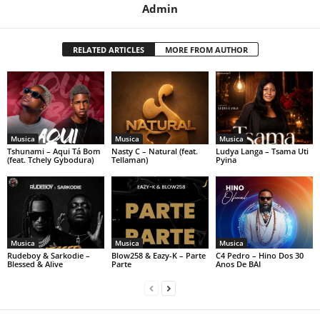
Admin
RELATED ARTICLES
MORE FROM AUTHOR
Musica
Musica
Musica
Tshunami – Aqui Tá Bom
Nasty C – Natural (feat.
Ludya Langa – Tsama Uti
(feat. Tchely Gybodura)
Tellaman)
Pyina
Musica
Musica
Musica
Rudeboy & Sarkodie –
Blow258 & Eazy-K – Parte
C4 Pedro – Hino Dos 30
Blessed & Alive
Parte
Anos De BAI