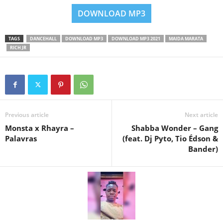
DOWNLOAD MP3
TAGS
DANCEHALL
DOWNLOAD MP3
DOWNLOAD MP3 2021
MAIDA MARATA
RICH JR
Previous article
Next article
Monsta x Rhayra –
Shabba Wonder – Gang
Palavras
(feat. Dj Pyto, Tio Édson &
Bander)