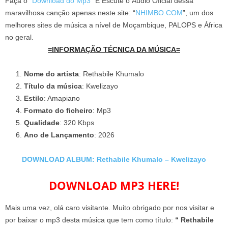
Faça o “
Download do Mp3
” E Escute o Áudio Oficial dessa
maravilhosa canção apenas neste site: “
NHIMBO.COM
”, um dos
melhores sites de música a nível de Moçambique, PALOPS e África
no geral.
=INFORMAÇÃO TÉCNICA DA MÚSICA=
Nome do artista
: Rethabile Khumalo
Título da música
: Kwelizayo
Estilo
: Amapiano
Formato do ficheiro
: Mp3
Qualidade
: 320 Kbps
Ano de Lançamento
: 2026
DOWNLOAD ALBUM: Rethabile Khumalo – Kwelizayo
DOWNLOAD MP3 HERE!
Mais uma vez, olá caro visitante. Muito obrigado por nos visitar e
por baixar o mp3 desta música que tem como título:
“ Rethabile