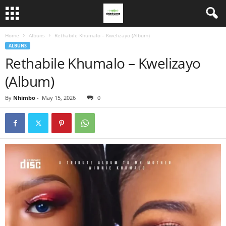
Home
Albuns
Rethabile Khumalo – Kwelizayo (Album)
ALBUNS
Rethabile Khumalo – Kwelizayo
(Album)
By
Nhimbo
-
May 15, 2026
0