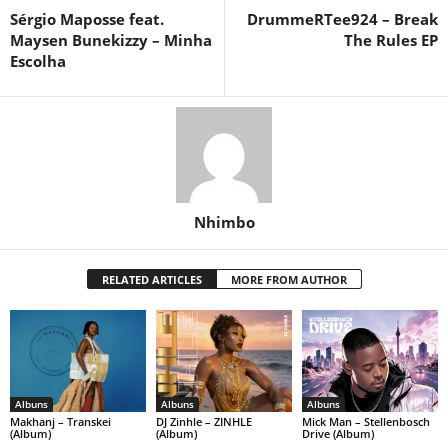
Sérgio Maposse feat.
DrummeRTee924 – Break
Maysen Bunekizzy – Minha
The Rules EP
Escolha
Nhimbo
RELATED ARTICLES
MORE FROM AUTHOR
Albuns
Albuns
Albuns
Makhanj – Transkei
DJ Zinhle – ZINHLE
Mick Man – Stellenbosch
(Album)
(Album)
Drive (Album)