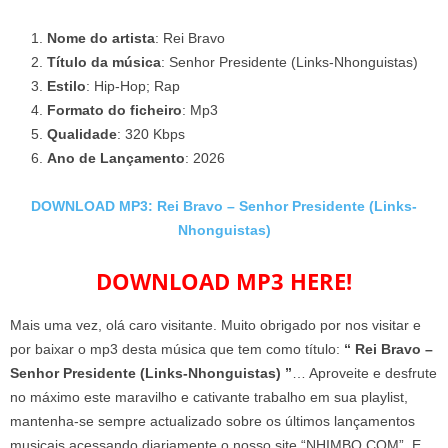
Nome do artista
: Rei Bravo
Título da música
: Senhor Presidente (Links-Nhonguistas)
Estilo
: Hip-Hop; Rap
Formato do ficheiro
: Mp3
Qualidade
: 320 Kbps
Ano de Lançamento
: 2026
DOWNLOAD MP3: Rei Bravo – Senhor Presidente (Links-
Nhonguistas)
DOWNLOAD MP3 HERE!
Mais uma vez, olá caro visitante. Muito obrigado por nos visitar e
por baixar o mp3 desta música que tem como título:
“ Rei Bravo –
Senhor Presidente (Links-Nhonguistas) ”
… Aproveite e desfrute
no máximo este maravilho e cativante trabalho em sua playlist,
mantenha-se sempre actualizado sobre os últimos lançamentos
musicais acessando diariamente o nosso site “NHIMBO.COM”. E