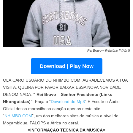
Rei Bravo – Relatório II (Abril)
Download | Play Now
OLÁ CARO USUÁRIO DO NHIMBO.COM. AGRADECEMOS A TUA
VISITA, QUEIRA POR FAVOR BAIXAR ESSA NOVA NOVIDADE
DENOMINADA:
“ Rei Bravo – Senhor Presidente (Links-
Nhonguistas)”
. Faça o “
Download do Mp3
” E Escute o Áudio
Oficial dessa maravilhosa canção apenas neste site:
“
NHIMBO.COM
”, um dos melhores sites de música a nível de
Moçambique, PALOPS e África no geral.
=INFORMAÇÃO TÉCNICA DA MÚSICA=