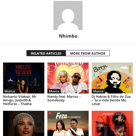
Nhimbo
RELATED ARTICLES
MORE FROM AUTHOR
Musica
Musica
Musica
Nobantu Vilakazi, Mr
Nandy feat. Marioo –
Dj Habias & Filho do Zua
Amigo, Justin99 &
Somebody
– Se a Vida Decide Me
Hotfurze – Thatha
Levar