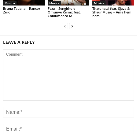
Musica
Musica
Musica
Bruna Tatiana – Rancor
Feza – Sengithole
Thatohatsi feat. Sjava &
Zero
Omunye Remix feat.
ShaunMusiq – Ama hem
Chulumanco M
hem
LEAVE A REPLY