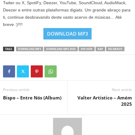
Twiter ou X, SpotiFy, Deezer, YouTube, SoundCloud, AudioMack,
Deezer e entre outras plataformas digiats. Um grande abraço para
ti, continue desbravando deste vasto acervo de músicas… Até
breve :)!!!!
DOWNLOAD MP3
TAGS
DOWNLOAD MP3
DOWNLOAD MP3 2025
HIP-HOP
RAP
REI BRAVO
Previous article
Next article
Bispo – Entre Nós (Album)
Valter Artistico – Amém
2025