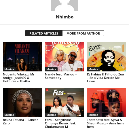
Nhimbo
RELATED ARTICLES
MORE FROM AUTHOR
Musica
Musica
Musica
Nobantu Vilakazi, Mr
Nandy feat. Marioo –
Dj Habias & Filho do Zua
Amigo, Justin99 &
Somebody
– Se a Vida Decide Me
Hotfurze – Thatha
Levar
Musica
Musica
Musica
Bruna Tatiana – Rancor
Feza – Sengithole
Thatohatsi feat. Sjava &
Zero
Omunye Remix feat.
ShaunMusiq – Ama hem
Chulumanco M
hem