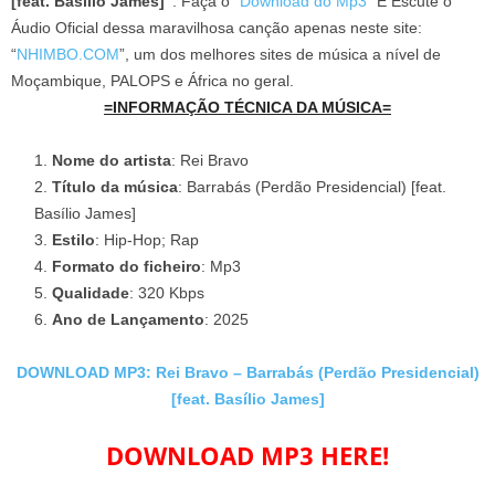
[feat. Basílio James]”
. Faça o “
Download do Mp3
” E Escute o
Áudio Oficial dessa maravilhosa canção apenas neste site:
“
NHIMBO.COM
”, um dos melhores sites de música a nível de
Moçambique, PALOPS e África no geral.
=INFORMAÇÃO TÉCNICA DA MÚSICA=
Nome do artista
: Rei Bravo
Título da música
: Barrabás (Perdão Presidencial) [feat.
Basílio James]
Estilo
: Hip-Hop; Rap
Formato do ficheiro
: Mp3
Qualidade
: 320 Kbps
Ano de Lançamento
: 2025
DOWNLOAD MP3: Rei Bravo – Barrabás (Perdão Presidencial)
[feat. Basílio James]
DOWNLOAD MP3 HERE!