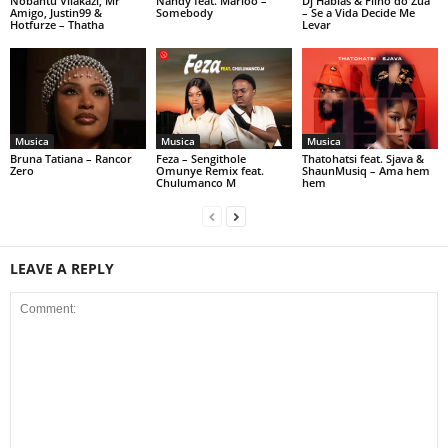
Nobantu Vilakazi, Mr
Nandy feat. Marioo –
Dj Habias & Filho do Zua
Amigo, Justin99 &
Somebody
– Se a Vida Decide Me
Hotfurze – Thatha
Levar
Musica
Musica
Musica
Bruna Tatiana – Rancor
Feza – Sengithole
Thatohatsi feat. Sjava &
Zero
Omunye Remix feat.
ShaunMusiq – Ama hem
Chulumanco M
hem
LEAVE A REPLY