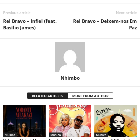
Previous article
Next article
Rei Bravo – Infiel (feat.
Rei Bravo – Deixem-nos Em
Basílio James)
Paz
Nhimbo
RELATED ARTICLES
MORE FROM AUTHOR
Musica
Musica
Musica