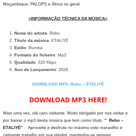
Moçambique, PALOPS e África no geral.
=INFORMAÇÃO TÉCNICA DA MÚSICA=
Nome do artista
: Rebo
Título da música
: ETALIYÉ
Estilo
: Rumba
Formato do ficheiro
: Mp3
Qualidade
: 320 Kbps
Ano de Lançamento
: 2026
DOWNLOAD MP3: Rebo – ETALIYÉ
DOWNLOAD MP3 HERE!
Mais uma vez, olá caro visitante. Muito obrigado por nos visitar e
por baixar o mp3 desta música que tem como título:
“ Rebo –
ETALIYÉ”
… Aproveite e desfrute no máximo este maravilho e
cativante trabalho em sua playlist, mantenha-se sempre