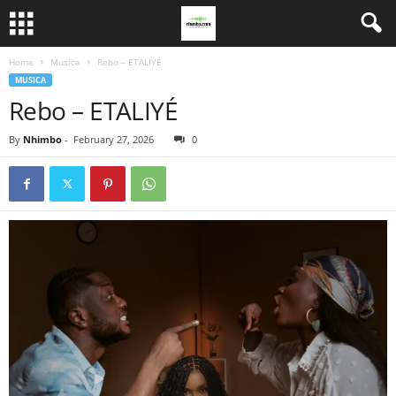
Home
Musica
Rebo – ETALIYÉ
MUSICA
Rebo – ETALIYÉ
By
Nhimbo
-
February 27, 2026
0