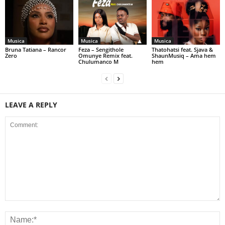
Musica
Musica
Musica
Bruna Tatiana – Rancor
Feza – Sengithole
Thatohatsi feat. Sjava &
Zero
Omunye Remix feat.
ShaunMusiq – Ama hem
Chulumanco M
hem
LEAVE A REPLY