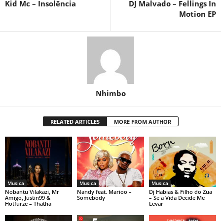
Kid Mc – Insolência
DJ Malvado – Fellings In
Motion EP
Nhimbo
RELATED ARTICLES
MORE FROM AUTHOR
Musica
Musica
Musica
Nobantu Vilakazi, Mr
Nandy feat. Marioo –
Dj Habias & Filho do Zua
Amigo, Justin99 &
Somebody
– Se a Vida Decide Me
Hotfurze – Thatha
Levar