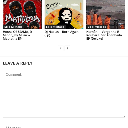
Ep e Mixtape
Ep e Mixtape
Ep e Mixtape
House Of ESAMA, D-
Dj Habias – Born Again
Hernâni – Vergonha É
Minor, Jay Music –
(Ep)
Roubar E Ser Apanhado
Mathatha EP
EP (Deluxe)
LEAVE A REPLY