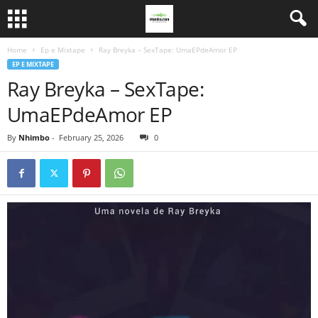
Home
Ep e Mixtape
Ray Breyka – SexTape: UmaEPdeAmor EP
EP E MIXTAPE
Ray Breyka – SexTape:
UmaEPdeAmor EP
By
Nhimbo
-
February 25, 2026
0