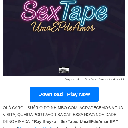
Ray Breyka – SexTape_UmaEPdeAmor EP
Download | Play Now
OLÁ CARO USUÁRIO DO NHIMBO.COM. AGRADECEMOS A TUA
VISITA, QUEIRA POR FAVOR BAIXAR ESSA NOVA NOVIDADE
DENOMINADA:
“Ray Breyka – SexTape: UmaEPdeAmor EP ”
.