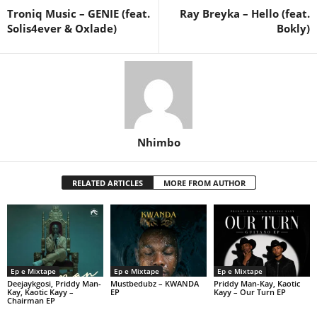
Troniq Music – GENIE (feat.
Ray Breyka – Hello (feat.
Solis4ever & Oxlade)
Bokly)
Nhimbo
RELATED ARTICLES
MORE FROM AUTHOR
Ep e Mixtape
Ep e Mixtape
Ep e Mixtape
Deejaykgosi, Priddy Man-
Mustbedubz – KWANDA
Priddy Man-Kay, Kaotic
Kay, Kaotic Kayy –
EP
Kayy – Our Turn EP
Chairman EP