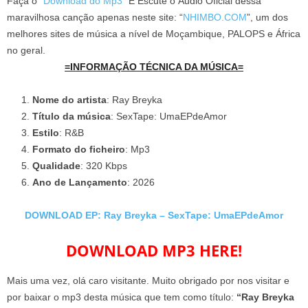
Faça o “
Download do Mp3
” E Escute o Áudio Oficial dessa
maravilhosa canção apenas neste site: “
NHIMBO.COM
”, um dos
melhores sites de música a nível de Moçambique, PALOPS e África
no geral.
=INFORMAÇÃO TÉCNICA DA MÚSICA=
Nome do artista
: Ray Breyka
Título da música
: SexTape: UmaEPdeAmor
Estilo
: R&B
Formato do ficheiro
: Mp3
Qualidade
: 320 Kbps
Ano de Lançamento
: 2026
DOWNLOAD EP: Ray Breyka – SexTape: UmaEPdeAmor
DOWNLOAD MP3 HERE!
Mais uma vez, olá caro visitante. Muito obrigado por nos visitar e
por baixar o mp3 desta música que tem como título:
“Ray Breyka