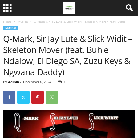
Home
Musica
Q-Mark, Sir Jay Lute & Slick Widit – Skeleton Mover (feat. Buhle...
MUSICA
Q-Mark, Sir Jay Lute & Slick Widit –
Skeleton Mover (feat. Buhle
Ndalow, El Diego SA, Zuzu Keys &
Ngwana Daddy)
By
Admin
-
December 6, 2024
0