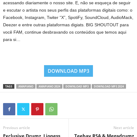
acessando diariamente o nosso site. E, não se esqueça de seguir
e escutar o artista nos seus perfis das plataformas digitais como: o
Facebook, Instagram, Twiter “X”, SpotiFy, SoundCloud, AudioMack,
Deezer e entre outras plataformas digiats. BIG SHOUTOUT para
você FAM, continue desbravando os conteúdos que temos aqui
para si…
DOWNLOAD MP3
TAGS
AMAPIANO
AMAPIANO 2024
DOWNLOAD MP3
DOWNLOAD MP3 2024
Previous article
Next article
Exclusive Drumz, Lioness
Teebay RSA & Megadrumz