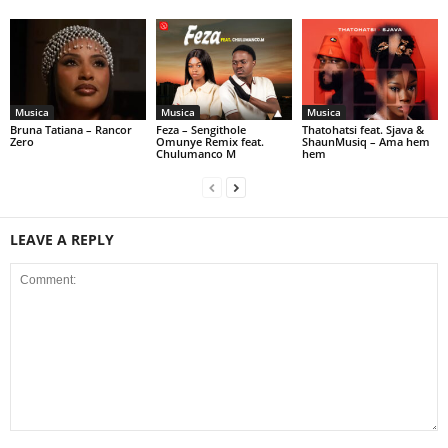
Musica
Musica
Musica
Bruna Tatiana – Rancor
Feza – Sengithole
Thatohatsi feat. Sjava &
Zero
Omunye Remix feat.
ShaunMusiq – Ama hem
Chulumanco M
hem
LEAVE A REPLY