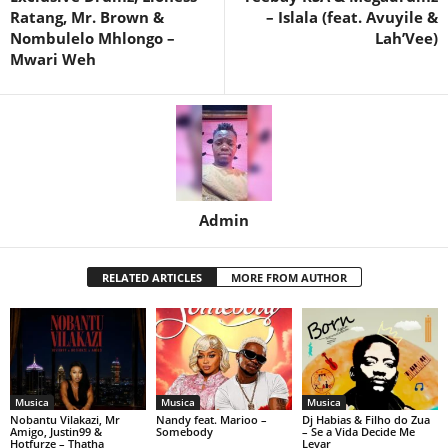
Ratang, Mr. Brown &
– Islala (feat. Avuyile &
Nombulelo Mhlongo –
Lah’Vee)
Mwari Weh
Admin
RELATED ARTICLES
MORE FROM AUTHOR
Musica
Musica
Musica
Nobantu Vilakazi, Mr
Nandy feat. Marioo –
Dj Habias & Filho do Zua
Amigo, Justin99 &
Somebody
– Se a Vida Decide Me
Hotfurze – Thatha
Levar