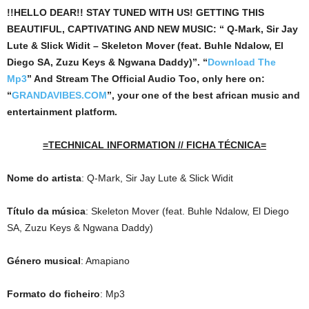
!!HELLO DEAR!! STAY TUNED WITH US! GETTING THIS
BEAUTIFUL, CAPTIVATING AND NEW MUSIC: “ Q-Mark, Sir Jay
Lute & Slick Widit – Skeleton Mover (feat. Buhle Ndalow, El
Diego SA, Zuzu Keys & Ngwana Daddy)”. “
Download The
Mp3
”
And Stream The Official Audio Too, only here on:
“
GRANDAVIBES.COM
”, your one of the best african music and
entertainment platform.
=TECHNICAL INFORMATION // FICHA TÉCNICA=
Nome do artista
: Q-Mark, Sir Jay Lute & Slick Widit
Título da música
: Skeleton Mover (feat. Buhle Ndalow, El Diego
SA, Zuzu Keys & Ngwana Daddy)
Género musical
: Amapiano
Formato do ficheiro
: Mp3