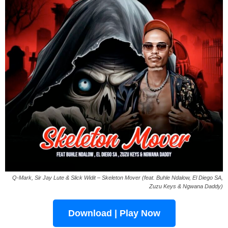
Q-Mark, Sir Jay Lute & Slick Widit – Skeleton Mover (feat. Buhle Ndalow, El Diego SA,
Zuzu Keys & Ngwana Daddy)
Download | Play Now