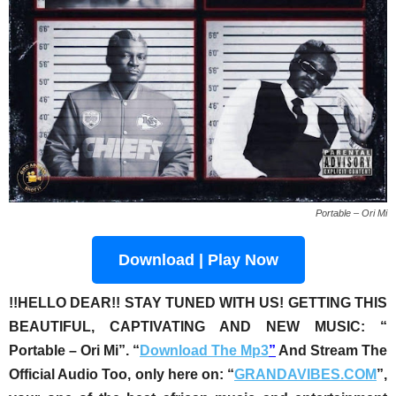
Portable – Ori Mi
Download | Play Now
!!HELLO DEAR!! STAY TUNED WITH US! GETTING THIS
BEAUTIFUL, CAPTIVATING AND NEW MUSIC:
“
Portable – Ori Mi”
. “
Download The Mp3
”
And Stream The
Official Audio Too, only here on: “
GRANDAVIBES.COM
”,