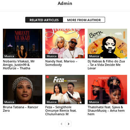
Admin
RELATED ARTICLES
MORE FROM AUTHOR
Musica
Musica
Musica
Nobantu Vilakazi, Mr
Nandy feat. Marioo –
Dj Habias & Filho do Zua
Amigo, Justin99 &
Somebody
– Se a Vida Decide Me
Hotfurze – Thatha
Levar
Musica
Musica
Musica
Bruna Tatiana – Rancor
Feza – Sengithole
Thatohatsi feat. Sjava &
Zero
Omunye Remix feat.
ShaunMusiq – Ama hem
Chulumanco M
hem