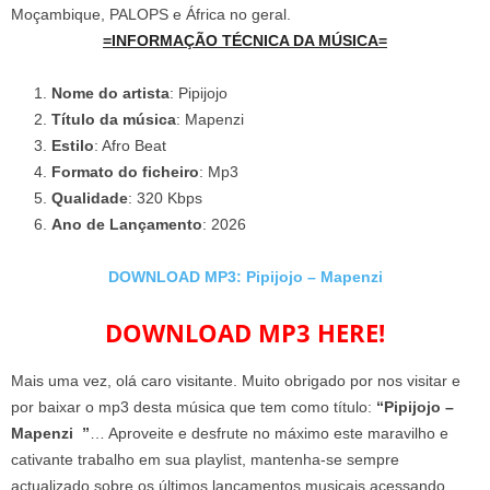
Moçambique, PALOPS e África no geral.
=INFORMAÇÃO TÉCNICA DA MÚSICA=
Nome do artista
: Pipijojo
Título da música
: Mapenzi
Estilo
: Afro Beat
Formato do ficheiro
: Mp3
Qualidade
: 320 Kbps
Ano de Lançamento
: 2026
DOWNLOAD MP3: Pipijojo – Mapenzi
DOWNLOAD MP3 HERE!
Mais uma vez, olá caro visitante. Muito obrigado por nos visitar e
por baixar o mp3 desta música que tem como título:
“Pipijojo –
Mapenzi ”
… Aproveite e desfrute no máximo este maravilho e
cativante trabalho em sua playlist, mantenha-se sempre
actualizado sobre os últimos lançamentos musicais acessando