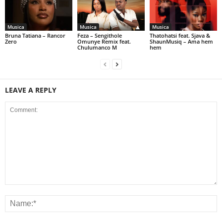
Musica
Musica
Musica
Bruna Tatiana – Rancor
Feza – Sengithole
Thatohatsi feat. Sjava &
Zero
Omunye Remix feat.
ShaunMusiq – Ama hem
Chulumanco M
hem
LEAVE A REPLY