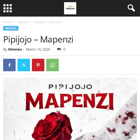
Home
Musica
Pipijojo – Mapenzi
MUSICA
Pipijojo – Mapenzi
By
Nhimbo
-
March 14, 2026
0