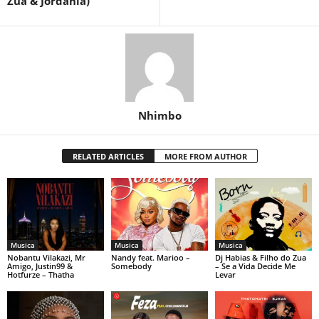
Zua & Jordânia)
Nhimbo
RELATED ARTICLES
MORE FROM AUTHOR
Musica
Musica
Musica
Nobantu Vilakazi, Mr
Nandy feat. Marioo –
Dj Habias & Filho do Zua
Amigo, Justin99 &
Somebody
– Se a Vida Decide Me
Hotfurze – Thatha
Levar