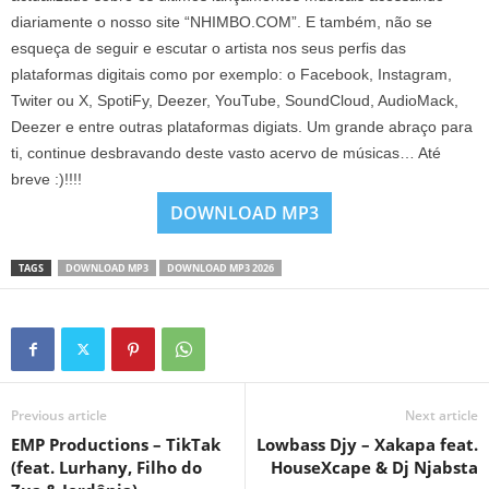
diariamente o nosso site “NHIMBO.COM”. E também, não se
esqueça de seguir e escutar o artista nos seus perfis das
plataformas digitais como por exemplo: o Facebook, Instagram,
Twiter ou X, SpotiFy, Deezer, YouTube, SoundCloud, AudioMack,
Deezer e entre outras plataformas digiats. Um grande abraço para
ti, continue desbravando deste vasto acervo de músicas… Até
breve :)!!!!
DOWNLOAD MP3
TAGS
DOWNLOAD MP3
DOWNLOAD MP3 2026
Previous article
Next article
EMP Productions – TikTak
Lowbass Djy – Xakapa feat.
(feat. Lurhany, Filho do
HouseXcape & Dj Njabsta