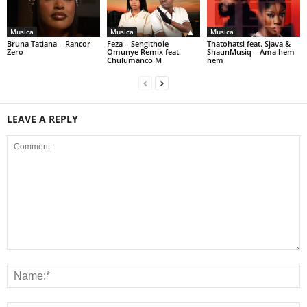
Musica
Musica
Musica
Bruna Tatiana – Rancor
Feza – Sengithole
Thatohatsi feat. Sjava &
Zero
Omunye Remix feat.
ShaunMusiq – Ama hem
Chulumanco M
hem
LEAVE A REPLY