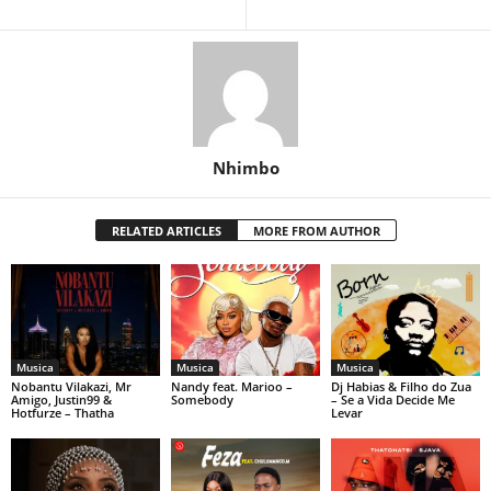
Nhimbo
RELATED ARTICLES
MORE FROM AUTHOR
Musica
Musica
Musica
Nobantu Vilakazi, Mr
Nandy feat. Marioo –
Dj Habias & Filho do Zua
Amigo, Justin99 &
Somebody
– Se a Vida Decide Me
Hotfurze – Thatha
Levar