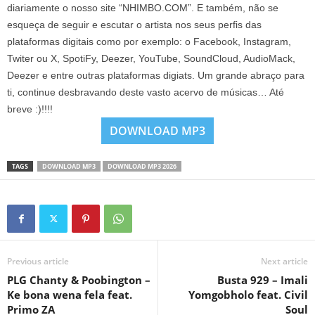
diariamente o nosso site “NHIMBO.COM”. E também, não se
esqueça de seguir e escutar o artista nos seus perfis das
plataformas digitais como por exemplo: o Facebook, Instagram,
Twiter ou X, SpotiFy, Deezer, YouTube, SoundCloud, AudioMack,
Deezer e entre outras plataformas digiats. Um grande abraço para
ti, continue desbravando deste vasto acervo de músicas… Até
breve :)!!!!
DOWNLOAD MP3
TAGS
DOWNLOAD MP3
DOWNLOAD MP3 2026
Previous article
Next article
PLG Chanty & Poobington –
Busta 929 – Imali
Ke bona wena fela feat.
Yomgobholo feat. Civil
Primo ZA
Soul