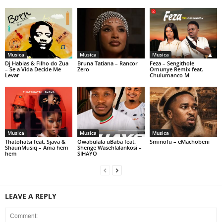
Musica
Musica
Musica
Dj Habias & Filho do Zua
Bruna Tatiana – Rancor
Feza – Sengithole
– Se a Vida Decide Me
Zero
Omunye Remix feat.
Levar
Chulumanco M
Musica
Musica
Musica
Thatohatsi feat. Sjava &
Owabulala uBaba feat.
Sminofu – eMachobeni
ShaunMusiq – Ama hem
Shenge Wasehlalankosi –
hem
SIHAYO
LEAVE A REPLY