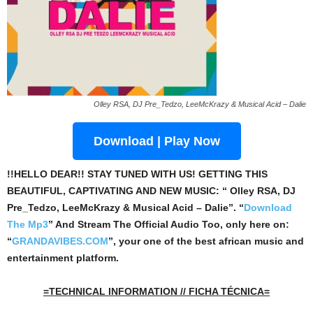
Olley RSA, DJ Pre_Tedzo, LeeMcKrazy & Musical Acid – Dalie
Download | Play Now
!!HELLO DEAR!! STAY TUNED WITH US! GETTING THIS
BEAUTIFUL, CAPTIVATING AND NEW MUSIC: “ Olley RSA, DJ
Pre_Tedzo, LeeMcKrazy & Musical Acid – Dalie”. “
Download
The Mp3
”
And Stream The Official Audio Too, only here on:
“
GRANDAVIBES.COM
”, your one of the best african music and
entertainment platform.
=TECHNICAL INFORMATION // FICHA TÉCNICA=