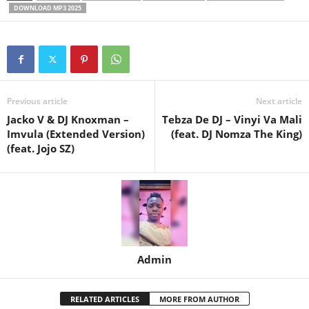
DOWNLOAD MP3 2025
Previous article
Next article
Jacko V & DJ Knoxman –
Tebza De DJ – Vinyi Va Mali
Imvula (Extended Version)
(feat. DJ Nomza The King)
(feat. Jojo SZ)
Admin
RELATED ARTICLES
MORE FROM AUTHOR