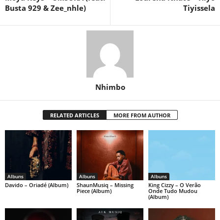
Busta 929 & Zee_nhle)
Tiyissela
Nhimbo
RELATED ARTICLES
MORE FROM AUTHOR
Albuns
Albuns
Albuns
Davido – Oriadé (Album)
ShaunMusiq – Missing
King Cizzy – O Verão
Piece (Album)
Onde Tudo Mudou
(Album)