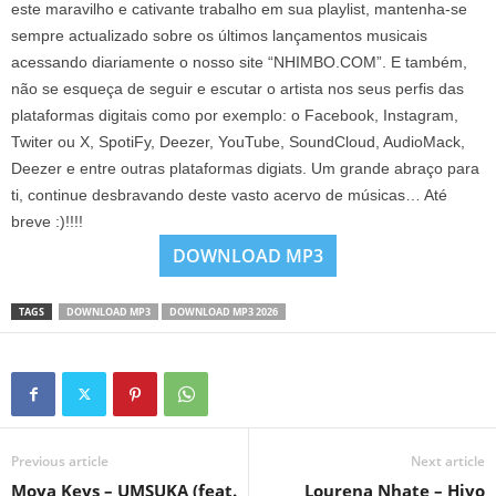
este maravilho e cativante trabalho em sua playlist, mantenha-se
sempre actualizado sobre os últimos lançamentos musicais
acessando diariamente o nosso site “NHIMBO.COM”. E também,
não se esqueça de seguir e escutar o artista nos seus perfis das
plataformas digitais como por exemplo: o Facebook, Instagram,
Twiter ou X, SpotiFy, Deezer, YouTube, SoundCloud, AudioMack,
Deezer e entre outras plataformas digiats. Um grande abraço para
ti, continue desbravando deste vasto acervo de músicas… Até
breve :)!!!!
DOWNLOAD MP3
TAGS
DOWNLOAD MP3
DOWNLOAD MP3 2026
Previous article
Next article
Moya Keys – UMSUKA (feat.
Lourena Nhate – Hiyo