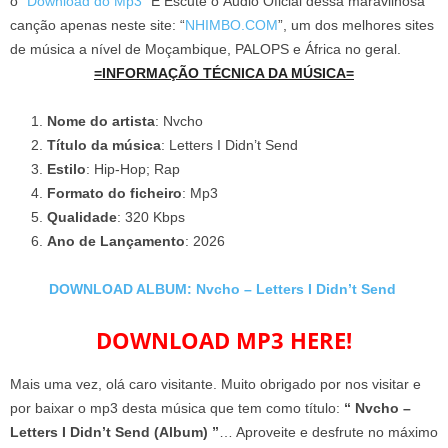
o “
Download do Mp3
” E Escute o Áudio Oficial dessa maravilhosa
canção apenas neste site: “
NHIMBO.COM
”, um dos melhores sites
de música a nível de Moçambique, PALOPS e África no geral.
=INFORMAÇÃO TÉCNICA DA MÚSICA=
Nome do artista
: Nvcho
Título da música
: Letters I Didn’t Send
Estilo
: Hip-Hop; Rap
Formato do ficheiro
: Mp3
Qualidade
: 320 Kbps
Ano de Lançamento
: 2026
DOWNLOAD ALBUM: Nvcho – Letters I Didn’t Send
DOWNLOAD MP3 HERE!
Mais uma vez, olá caro visitante. Muito obrigado por nos visitar e
por baixar o mp3 desta música que tem como título:
“ Nvcho –
Letters I Didn’t Send (Album) ”
… Aproveite e desfrute no máximo