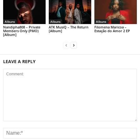
Albuns
Albuns
Albuns
Nandipha808 – Private
ATK MusiQ – The Return
Filomena Maricoa –
Members Only (PMO)
[Album]
Estação do Amor 2 EP
[Album]
LEAVE A REPLY