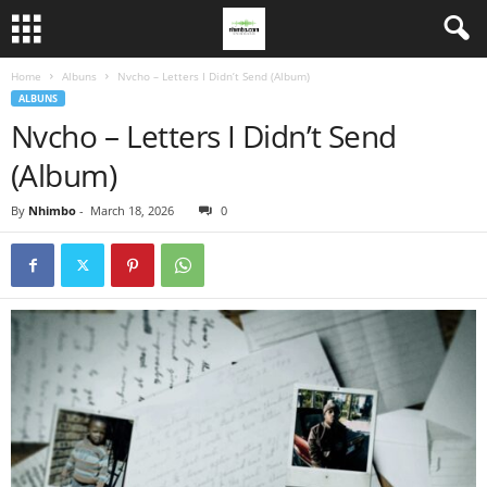
Home
Albuns
Nvcho – Letters I Didn’t Send (Album)
ALBUNS
Nvcho – Letters I Didn’t Send
(Album)
By
Nhimbo
-
March 18, 2026
0