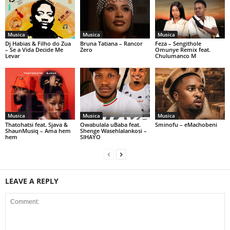
Musica
Musica
Musica
Dj Habias & Filho do Zua
Bruna Tatiana – Rancor
Feza – Sengithole
– Se a Vida Decide Me
Zero
Omunye Remix feat.
Levar
Chulumanco M
Musica
Musica
Musica
Thatohatsi feat. Sjava &
Owabulala uBaba feat.
Sminofu – eMachobeni
ShaunMusiq – Ama hem
Shenge Wasehlalankosi –
hem
SIHAYO
LEAVE A REPLY