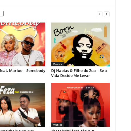
Musica
feat. Marioo – Somebody
Dj Habias & Filho do Zua – Se a
Vida Decide Me Levar
Musica