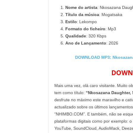
Nome do artista
: Nkosazana Daugh
Título da música
: Mogatsaka
Estilo
: Lekompo
Formato do ficheiro
: Mp3
Qualidade
: 320 Kbps
Ano de Lançamento
: 2026
DOWNLOAD MP3: Nkosazana 
DOWNL
Mais uma vez, olá caro visitante. Muito o
tem como título:
“Nkosazana Daughter, 
desfrute no máximo este maravilho e cati
actualizado sobre os últimos lançamentos
“NHIMBO.COM”. E também, não se esqueça 
plataformas digitais como por exemplo: o
YouTube, SoundCloud, AudioMack, Deezer 