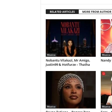
RELATED ARTICLES
MORE FROM AUTHOR
Musica
Musica
Nobantu Vilakazi, Mr Amigo,
Nandy 
Justin99 & Hotfurze – Thatha
Musica
Musica