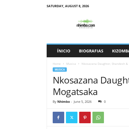
SATURDAY, AUGUST 8, 2026
N
h
i
m
b
o
ÍNICIO
BIOGRAFIAS
KIZOMB
Home
Musica
Nkosazana Daughter, Shandesh & 
MUSICA
Nkosazana Daught
Mogatsaka
By
Nhimbo
-
June 5, 2026
0