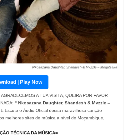
Nkosazana Daughter, Shandesh & Mvzzle – Mogatsaka
nload | Play Now
AGRADECEMOS A TUA VISITA, QUEIRA POR FAVOR
INADA:
“ Nkosazana Daughter, Shandesh & Mvzzle –
 E Escute o Áudio Oficial dessa maravilhosa canção
os melhores sites de música a nível de Moçambique,
ÇÃO TÉCNICA DA MÚSICA=