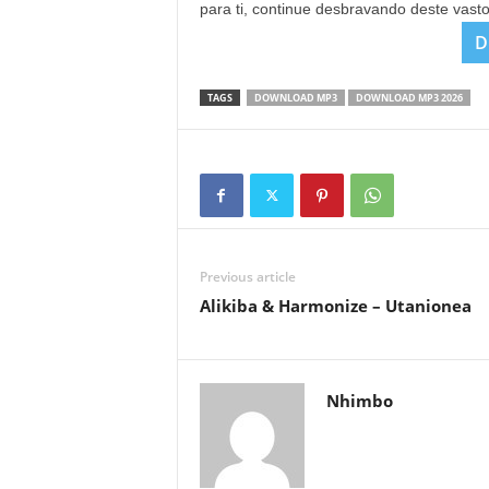
para ti, continue desbravando deste vast
D
TAGS
DOWNLOAD MP3
DOWNLOAD MP3 2026
Previous article
Alikiba & Harmonize – Utanionea
Nhimbo