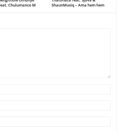
 Sengithole Omunye
Thatohatsi feat. Sjava &
feat. Chulumanco M
ShaunMusiq – Ama hem hem