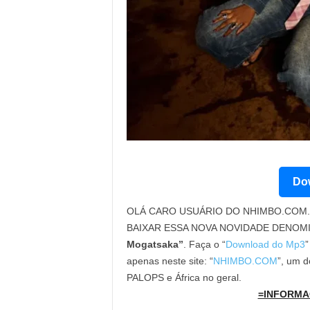
Dow
OLÁ CARO USUÁRIO DO NHIMBO.COM. 
BAIXAR ESSA NOVA NOVIDADE DENOM
Mogatsaka”
. Faça o “
Download do Mp3
”
apenas neste site: “
NHIMBO.COM
”, um d
PALOPS e África no geral.
=INFORMA