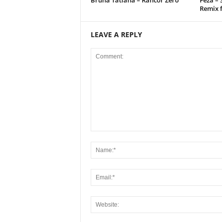
Bruna Tatiana – Rancor Zero
Feza –
Remix 
LEAVE A REPLY