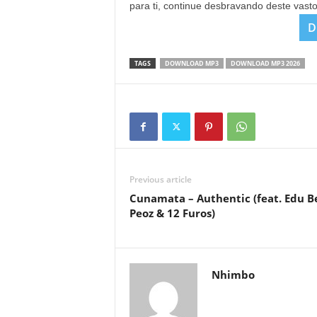
para ti, continue desbravando deste vast
D
TAGS
DOWNLOAD MP3
DOWNLOAD MP3 2026
Previous article
Cunamata – Authentic (feat. Edu B
Peoz & 12 Furos)
Nhimbo