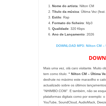
Nome do artista
: Nilton CM
Título da música
: Última Vez (fea
Estilo
: Rap
Formato do ficheiro
: Mp3
Qualidade
: 320 Kbps
Ano de Lançamento
: 2026
DOWNLOAD MP3: Nilton CM – Úl
DOWNL
Mais uma vez, olá caro visitante. Muito o
tem como título:
“ Nilton CM – Última Ve
desfrute no máximo este maravilho e cati
actualizado sobre os últimos lançamentos
“NHIMBO.COM”. E também, não se esqueça 
plataformas digitais como por exemplo: o
YouTube, SoundCloud, AudioMack, Deezer 