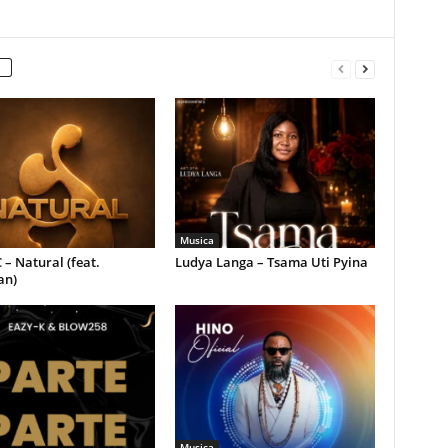
Musica
 – Natural (feat.
Ludya Langa – Tsama Uti Pyina
an)
Musica