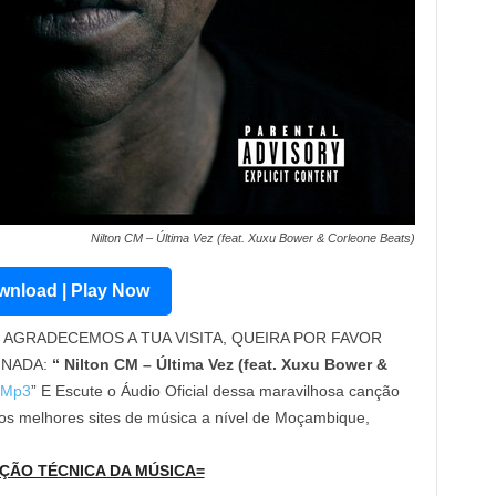
Nilton CM – Última Vez (feat. Xuxu Bower & Corleone Beats)
nload | Play Now
AGRADECEMOS A TUA VISITA, QUEIRA POR FAVOR
INADA:
“ Nilton CM – Última Vez (feat. Xuxu Bower &
 Mp3
” E Escute o Áudio Oficial dessa maravilhosa canção
os melhores sites de música a nível de Moçambique,
ÇÃO TÉCNICA DA MÚSICA=