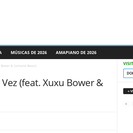
A
MÚSICAS DE 2026
AMAPIANO DE 2026
VISI
u Bower & Corleone Beats)
DO
 Vez (feat. Xuxu Bower &
+ 