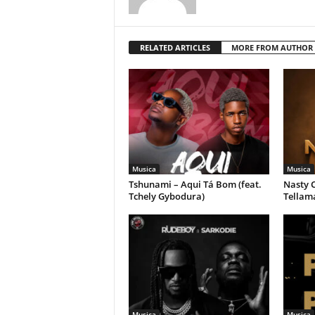
RELATED ARTICLES
MORE FROM AUTHOR
Musica
Musica
Tshunami – Aqui Tá Bom (feat.
Nasty C
Tchely Gybodura)
Tellam
Musica
Musica