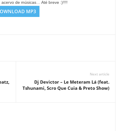
o acervo de músicas… Até breve :)!!!!
OWNLOAD MP3
Next article
eatz,
Dj Devictor – Le Meteram Lá (feat.
Tshunami, Scro Que Cuia & Preto Show)