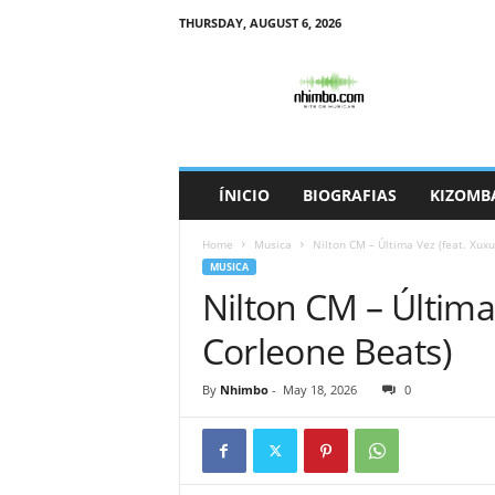
THURSDAY, AUGUST 6, 2026
N
h
i
m
b
o
ÍNICIO
BIOGRAFIAS
KIZOMB
Home
Musica
Nilton CM – Última Vez (feat. Xux
MUSICA
Nilton CM – Última
Corleone Beats)
By
Nhimbo
-
May 18, 2026
0