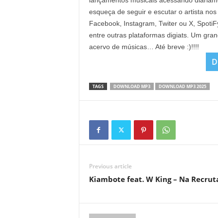
lançamentos musicais acessando diaria
esqueça de seguir e escutar o artista nos
Facebook, Instagram, Twiter ou X, Spoti
entre outras plataformas digiats. Um gra
acervo de músicas… Até breve :)!!!!
D
TAGS
DOWNLOAD MP3
DOWNLOAD MP3 2025
Previous article
Kiambote feat. W King – Na Recrut