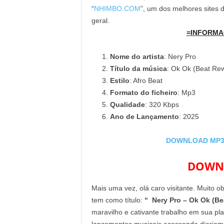
“
NHIMBO.COM
”, um dos melhores sites
geral.
=INFORMA
Nome do artista
: Nery Pro
Título da música
: Ok Ok (Beat Re
Estilo
: Afro Beat
Formato do ficheiro
: Mp3
Qualidade
: 320 Kbps
Ano de Lançamento
: 2025
DOWNLOAD MP3: 
DOWNL
Mais uma vez, olá caro visitante. Muito o
tem como título:
“ Nery Pro – Ok Ok (Be
maravilho e cativante trabalho em sua pl