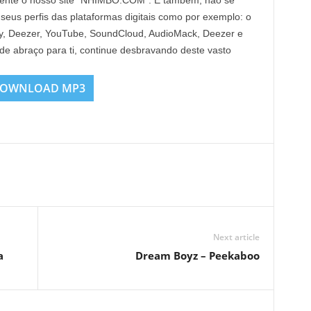
mente o nosso site “NHIMBO.COM”. E também, não se
 seus perfis das plataformas digitais como por exemplo: o
Fy, Deezer, YouTube, SoundCloud, AudioMack, Deezer e
nde abraço para ti, continue desbravando deste vasto
OWNLOAD MP3
Next article
a
Dream Boyz – Peekaboo