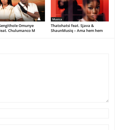
Musica
 Sengithole Omunye
Thatohatsi feat. Sjava &
feat. Chulumanco M
ShaunMusiq – Ama hem hem