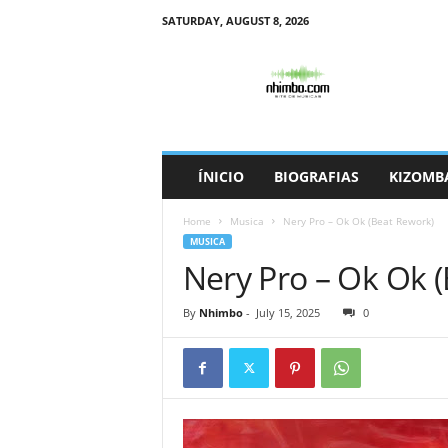
SATURDAY, AUGUST 8, 2026
N
h
i
m
b
o
ÍNICIO
BIOGRAFIAS
KIZOMB
Home
Musica
Nery Pro – Ok Ok (Beat Rework)
MUSICA
Nery Pro – Ok Ok 
By
Nhimbo
-
July 15, 2025
0