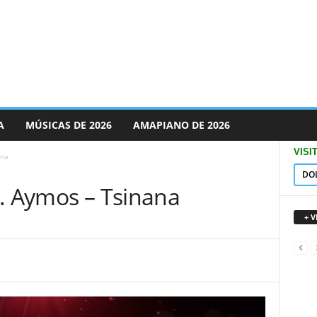
A
MÚSICAS DE 2026
AMAPIANO DE 2026
VISI
ana
DO
t. Aymos – Tsinana
+ 