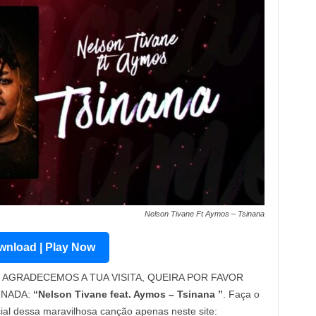
Nelson Tivane Ft Aymos – Tsinana
nload | Play Now
AGRADECEMOS A TUA VISITA, QUEIRA POR FAVOR
INADA:
“Nelson Tivane feat. Aymos – Tsinana ”
. Faça o
cial dessa maravilhosa canção apenas neste site: