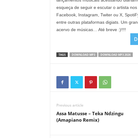
lançamentos musicais acessando diaria
esqueça de seguir e escutar o artista nos
Facebook, Instagram, Twiter ou X, Spoti
entre outras plataformas digiats. Um gra
acervo de músicas… Até breve :)!!!!
D
TAGS
DOWNLOAD MP3
DOWNLOAD MP3 2026
Previous article
Assa Matusse – Teka Ndzingu
(Amapiano Remix)