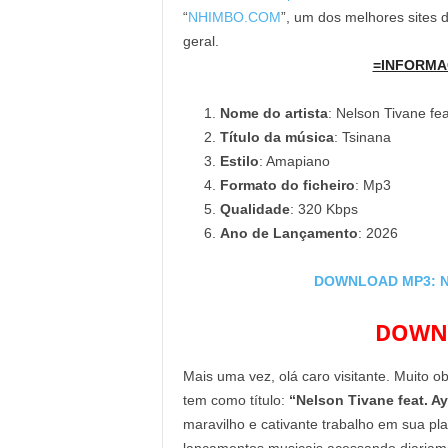
“
NHIMBO.COM
”, um dos melhores sites
geral.
=INFORMA
Nome do artista
: Nelson Tivane fe
Título da música
: Tsinana
Estilo
: Amapiano
Formato do ficheiro
: Mp3
Qualidade
: 320 Kbps
Ano de Lançamento
: 2026
DOWNLOAD MP3: Nel
DOWNL
Mais uma vez, olá caro visitante. Muito o
tem como título:
“Nelson Tivane feat. A
maravilho e cativante trabalho em sua pl