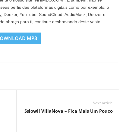
mente o nosso site “NHIMBO.COM”. E também, não se
 seus perfis das plataformas digitais como por exemplo: o
Fy, Deezer, YouTube, SoundCloud, AudioMack, Deezer e
nde abraço para ti, continue desbravando deste vasto
OWNLOAD MP3
Next article
Sslowli VillaNova – Fica Mais Um Pouco