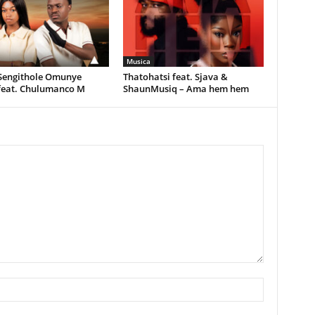
Musica
 Sengithole Omunye
Thatohatsi feat. Sjava &
feat. Chulumanco M
ShaunMusiq – Ama hem hem