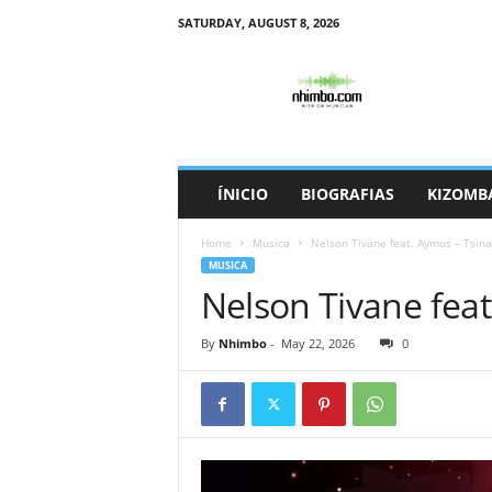
SATURDAY, AUGUST 8, 2026
N
h
i
m
b
o
ÍNICIO
BIOGRAFIAS
KIZOMB
Home
Musica
Nelson Tivane feat. Aymos – Tsin
MUSICA
Nelson Tivane fea
By
Nhimbo
-
May 22, 2026
0