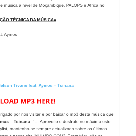
 de música a nível de Moçambique, PALOPS e África no
ÇÃO TÉCNICA DA MÚSICA=
at. Aymos
son Tivane feat. Aymos – Tsinana
OAD MP3 HERE!
brigado por nos visitar e por baixar o mp3 desta música que
ymos – Tsinana ”
… Aproveite e desfrute no máximo este
aylist, mantenha-se sempre actualizado sobre os últimos