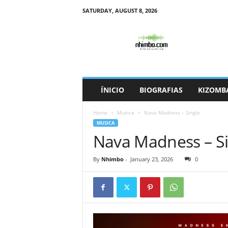
SATURDAY, AUGUST 8, 2026
N
h
i
m
b
o
ÍNICIO
BIOGRAFIAS
KIZOMB
Home
Musica
Nava Madness – Single
MUSICA
Nava Madness – Si
By
Nhimbo
-
January 23, 2026
0