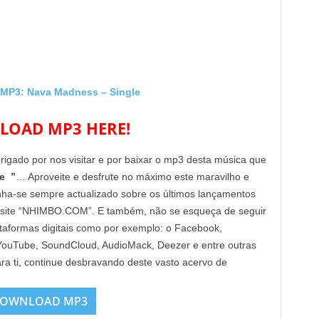
P3: Nava Madness – Single
OAD MP3 HERE!
brigado por nos visitar e por baixar o mp3 desta música que
e ”
… Aproveite e desfrute no máximo este maravilho e
enha-se sempre actualizado sobre os últimos lançamentos
 site “NHIMBO.COM”. E também, não se esqueça de seguir
lataformas digitais como por exemplo: o Facebook,
, YouTube, SoundCloud, AudioMack, Deezer e entre outras
ra ti, continue desbravando deste vasto acervo de
OWNLOAD MP3