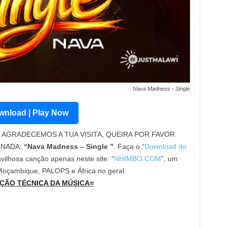
Nava Madness - Single
nload | Play Now
AGRADECEMOS A TUA VISITA, QUEIRA POR FAVOR
INADA:
“Nava Madness – Single ”
. Faça o “
Download do
vilhosa canção apenas neste site: “
NHIMBO.COM
”, um
 Moçambique, PALOPS e África no geral.
ÇÃO TÉCNICA DA MÚSICA=