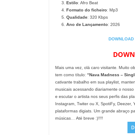
Estilo
: Afro Beat
Formato do ficheiro
: Mp3
Qualidade
: 320 Kbps
Ano de Lançamento
: 2026
DOWNLOAD M
DOWNL
Mais uma vez, olá caro visitante. Muito o
tem como título:
“Nava Madness – Singl
cativante trabalho em sua playlist, mant
musicais acessando diariamente o nosso
e escutar o artista nos seus perfis das p
Instagram, Twiter ou X, SpotiFy, Deezer
plataformas digiats. Um grande abraço pa
músicas… Até breve :)!!!!
D