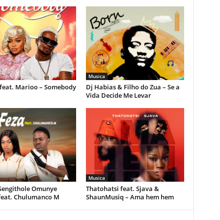
Musica
feat. Marioo – Somebody
Dj Habias & Filho do Zua – Se a
Vida Decide Me Levar
Musica
 Sengithole Omunye
Thatohatsi feat. Sjava &
feat. Chulumanco M
ShaunMusiq – Ama hem hem