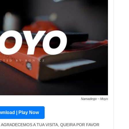
Namadingo – Moyo
nload | Play Now
AGRADECEMOS A TUA VISITA, QUEIRA POR FAVOR