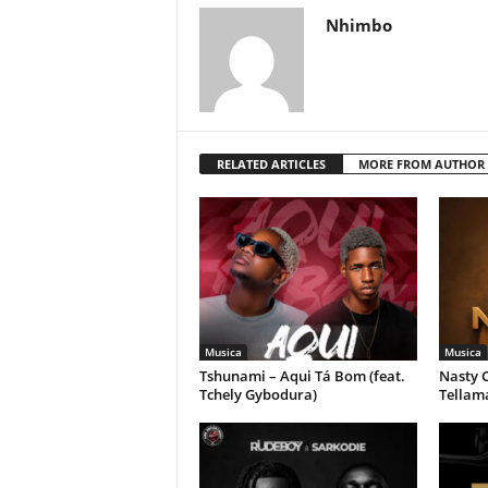
Nhimbo
RELATED ARTICLES
MORE FROM AUTHOR
Musica
Musica
Tshunami – Aqui Tá Bom (feat.
Nasty C
Tchely Gybodura)
Tellam