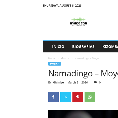
THURSDAY, AUGUST 6, 2026
N
h
i
m
b
o
ÍNICIO
BIOGRAFIAS
KIZOMB
Home
Musica
Namadingo – Moyo
MUSICA
Namadingo – Moy
By
Nhimbo
-
March 21, 2026
0