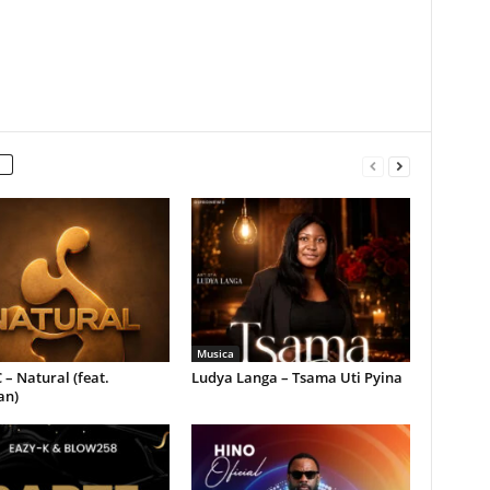
Musica
 – Natural (feat.
Ludya Langa – Tsama Uti Pyina
an)