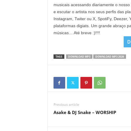
musicais acessando diariamente o nosso
e escutar o artista nos seus perfis das p
Instagram, Twiter ou X, SpotiFy, Deezer
plataformas digiats. Um grande abraço pa
músicas… Até breve :)!!!!
D
TAGS
DOWNLOAD MP3
DOWNLOAD MP3 2026
Previous article
Asake & DJ Snake – WORSHIP