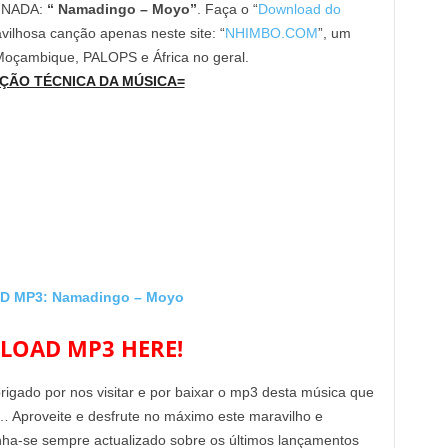
INADA:
“ Namadingo – Moyo”
. Faça o “
Download do
vilhosa canção apenas neste site: “
NHIMBO.COM
”, um
 Moçambique, PALOPS e África no geral.
ÇÃO TÉCNICA DA MÚSICA=
 MP3: Namadingo – Moyo
OAD MP3 HERE!
brigado por nos visitar e por baixar o mp3 desta música que
… Aproveite e desfrute no máximo este maravilho e
enha-se sempre actualizado sobre os últimos lançamentos