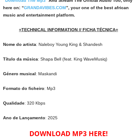
“
Download The Mp3
”
And Stream The Official Audio Too, only
here on: “
GRANDAVIBES.COM
”, your one of the best african
music and entertainment platform.
=TECHNICAL INFORMATION // FICHA TÉCNICA=
Nome do artista
: Naleboy Young King & Shandesh
Título da música
: Shapa Bell (feat. King WaveMusiq)
Género musical
: Maskandi
Formato do ficheiro
: Mp3
Qualidade
: 320 Kbps
Ano de Lançamento
: 2025
DOWNLOAD MP3 HERE!