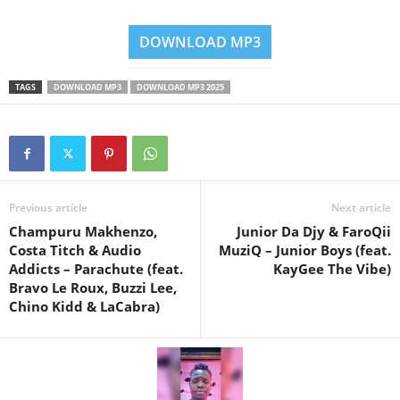
DOWNLOAD MP3
TAGS
DOWNLOAD MP3
DOWNLOAD MP3 2025
Previous article
Next article
Champuru Makhenzo,
Junior Da Djy & FaroQii
Costa Titch & Audio
MuziQ – Junior Boys (feat.
Addicts – Parachute (feat.
KayGee The Vibe)
Bravo Le Roux, Buzzi Lee,
Chino Kidd & LaCabra)