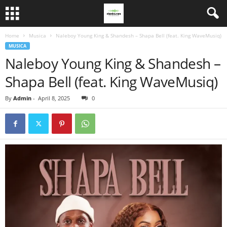
Home
Musica
Naleboy Young King & Shandesh – Shapa Bell (feat. King WaveMusiq)
MUSICA
Naleboy Young King & Shandesh –
Shapa Bell (feat. King WaveMusiq)
By
Admin
-
April 8, 2025
0