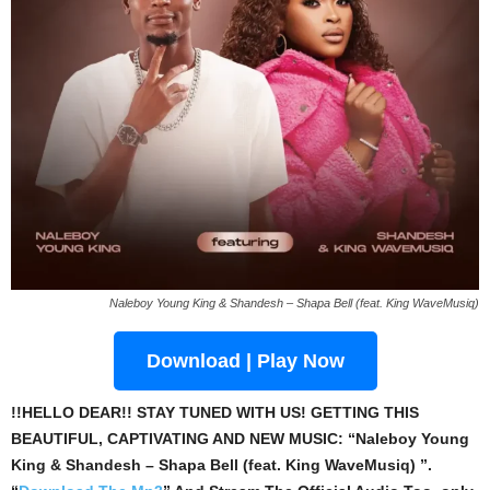
Naleboy Young King & Shandesh – Shapa Bell (feat. King WaveMusiq)
Download | Play Now
!!HELLO DEAR!! STAY TUNED WITH US! GETTING THIS
BEAUTIFUL, CAPTIVATING AND NEW MUSIC: “Naleboy Young
King & Shandesh – Shapa Bell (feat. King WaveMusiq) ”.