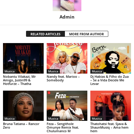
Admin
RELATED ARTICLES
MORE FROM AUTHOR
Musica
Musica
Musica
Nobantu Vilakazi, Mr
Nandy feat. Marioo –
Dj Habias & Filho do Zua
Amigo, Justin99 &
Somebody
– Se a Vida Decide Me
Hotfurze – Thatha
Levar
Musica
Musica
Musica
Bruna Tatiana – Rancor
Feza – Sengithole
Thatohatsi feat. Sjava &
Zero
Omunye Remix feat.
ShaunMusiq – Ama hem
Chulumanco M
hem