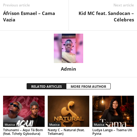
Previous article
Next article
Áfrison Esmael – Cama
Kid MC feat. Sandocan –
Vazia
Célebres
Admin
RELATED ARTICLES
MORE FROM AUTHOR
Musica
Musica
Musica
Tshunami – Aqui Tá Bom
Nasty C – Natural (feat.
Ludya Langa – Tsama Uti
(feat. Tchely Gybodura)
Tellaman)
Pyina