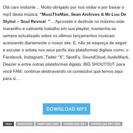
Olá caro visitante… Muito obrigado por nos visitar e por baixar o
mp3 desta música:
“MuzzTheMan, Sean Archives & Mr-Luu De
Stylist – Soul Revival ”
… Aproveite e desfrute no máximo este
maravilho e cativante trabalho em sua playlist, mantenha-se
sempre actualizado sobre os últimos lançamentos musicais
acessando diariamente o nosso site. E, não se esqueça de seguir
e escutar o artista nos seus perfis das plataformas digitais como: o
Facebook, Instagram, Twiter “X”, SpotiFy, SoundCloud, AudioMack,
Deezer e entre outras plataformas digiats. BIG SHOUTOUT para
você FAM, continue desbravando os conteúdos que temos aqui
para si…
DOWNLOAD MP3
TAGS
AMAPIANO
AMAPIANO 2025
DOWNLOAD MP3
DOWNLOAD MP3 2025