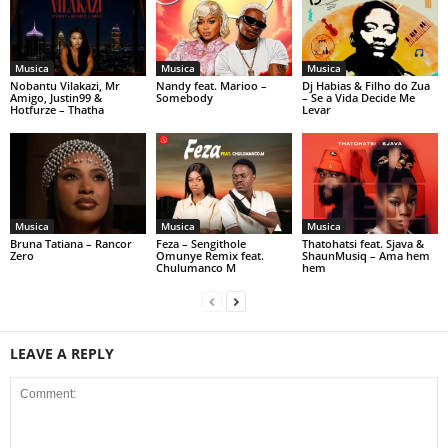
Musica
Musica
Musica
Nobantu Vilakazi, Mr
Nandy feat. Marioo –
Dj Habias & Filho do Zua
Amigo, Justin99 &
Somebody
– Se a Vida Decide Me
Hotfurze – Thatha
Levar
Musica
Musica
Musica
Bruna Tatiana – Rancor
Feza – Sengithole
Thatohatsi feat. Sjava &
Zero
Omunye Remix feat.
ShaunMusiq – Ama hem
Chulumanco M
hem
LEAVE A REPLY