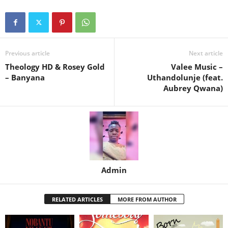
Previous article
Next article
Theology HD & Rosey Gold
Valee Music –
– Banyana
Uthandolunje (feat.
Aubrey Qwana)
Admin
RELATED ARTICLES
MORE FROM AUTHOR