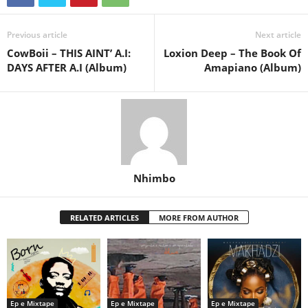
Previous article
Next article
CowBoii – THIS AINT’ A.I:
Loxion Deep – The Book Of
DAYS AFTER A.I (Album)
Amapiano (Album)
Nhimbo
RELATED ARTICLES
MORE FROM AUTHOR
Ep e Mixtape
Ep e Mixtape
Ep e Mixtape