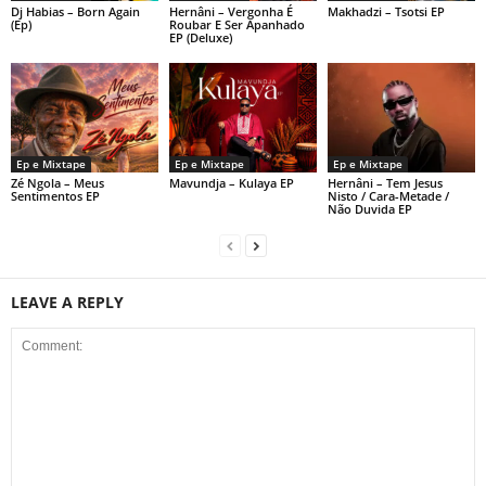
Dj Habias – Born Again
Hernâni – Vergonha É
Makhadzi – Tsotsi EP
(Ep)
Roubar E Ser Apanhado
EP (Deluxe)
Ep e Mixtape
Ep e Mixtape
Ep e Mixtape
Zé Ngola – Meus
Mavundja – Kulaya EP
Hernâni – Tem Jesus
Sentimentos EP
Nisto / Cara-Metade /
Não Duvida EP
LEAVE A REPLY