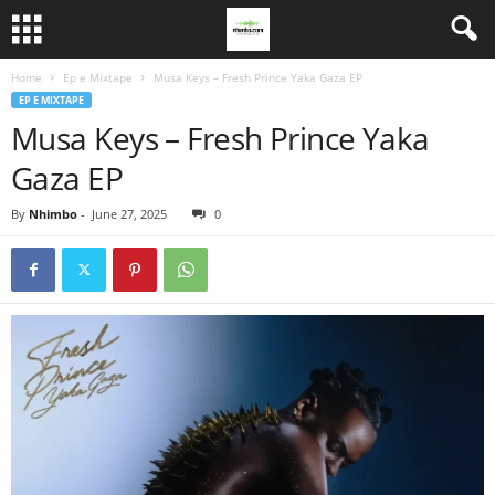
Home
Ep e Mixtape
Musa Keys – Fresh Prince Yaka Gaza EP
EP E MIXTAPE
Musa Keys – Fresh Prince Yaka
Gaza EP
By
Nhimbo
-
June 27, 2025
0