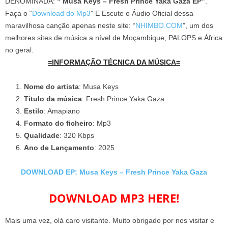
DENOMINADA:
“ Musa Keys – Fresh Prince Yaka Gaza EP”
.
Faça o “
Download do Mp3
” E Escute o Áudio Oficial dessa
maravilhosa canção apenas neste site: “
NHIMBO.COM
”, um dos
melhores sites de música a nível de Moçambique, PALOPS e África
no geral.
=INFORMAÇÃO TÉCNICA DA MÚSICA=
Nome do artista
: Musa Keys
Título da música
: Fresh Prince Yaka Gaza
Estilo
: Amapiano
Formato do ficheiro
: Mp3
Qualidade
: 320 Kbps
Ano de Lançamento
: 2025
DOWNLOAD EP: Musa Keys – Fresh Prince Yaka Gaza
DOWNLOAD MP3 HERE!
Mais uma vez, olá caro visitante. Muito obrigado por nos visitar e