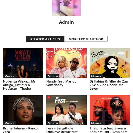
Admin
RELATED ARTICLES
MORE FROM AUTHOR
Musica
Musica
Musica
Nobantu Vilakazi, Mr
Nandy feat. Marioo –
Dj Habias & Filho do Zua
Amigo, Justin99 &
Somebody
– Se a Vida Decide Me
Hotfurze – Thatha
Levar
Musica
Musica
Musica
Bruna Tatiana – Rancor
Feza – Sengithole
Thatohatsi feat. Sjava &
Zero
Omunye Remix feat.
ShaunMusiq – Ama hem