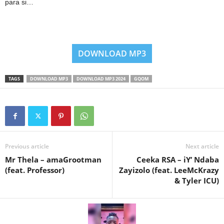
para si…
DOWNLOAD MP3
TAGS
DOWNLOAD MP3
DOWNLOAD MP3 2024
GQOM
Previous article
Next article
Mr Thela – amaGrootman
Ceeka RSA – iY’ Ndaba
(feat. Professor)
Zayizolo (feat. LeeMcKrazy
& Tyler ICU)