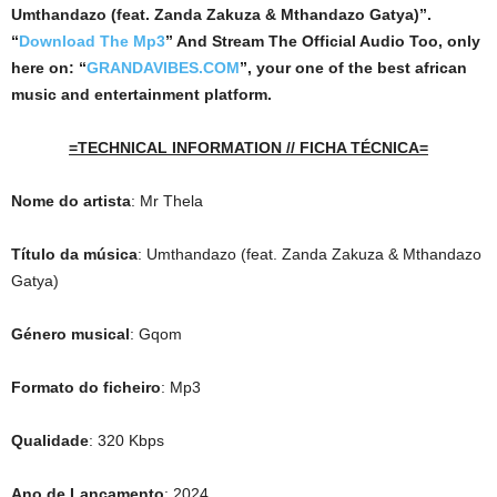
Umthandazo (feat. Zanda Zakuza & Mthandazo Gatya)”.
“
Download The Mp3
”
And Stream The Official Audio Too, only
here on: “
GRANDAVIBES.COM
”, your one of the best african
music and entertainment platform.
=TECHNICAL INFORMATION // FICHA TÉCNICA=
Nome do artista
: Mr Thela
Título da música
: Umthandazo (feat. Zanda Zakuza & Mthandazo
Gatya)
Género musical
: Gqom
Formato do ficheiro
: Mp3
Qualidade
: 320 Kbps
Ano de Lançamento
: 2024