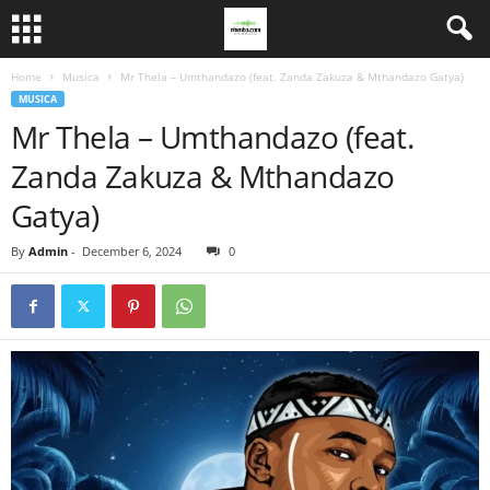
Home
Musica
Mr Thela – Umthandazo (feat. Zanda Zakuza & Mthandazo Gatya)
MUSICA
Mr Thela – Umthandazo (feat.
Zanda Zakuza & Mthandazo
Gatya)
By
Admin
-
December 6, 2024
0