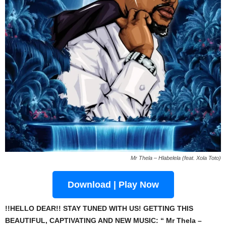
Mr Thela – Hlabelela (feat. Xola Toto)
Download | Play Now
!!HELLO DEAR!! STAY TUNED WITH US! GETTING THIS
BEAUTIFUL, CAPTIVATING AND NEW MUSIC: “ Mr Thela –