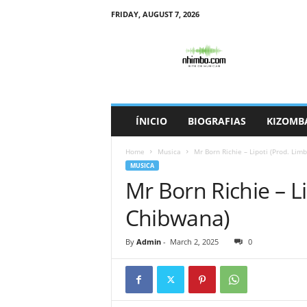
FRIDAY, AUGUST 7, 2026
N
h
i
m
b
o
ÍNICIO
BIOGRAFIAS
KIZOMB
Home
Musica
Mr Born Richie – Lipoti (Prod. Lim
MUSICA
Mr Born Richie – L
Chibwana)
By
Admin
-
March 2, 2025
0