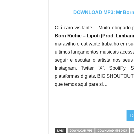
DOWNLOAD MP3: Mr Born Ri
Olá caro visitante… Muito obrigado p
Born Richie – Lipoti (Prod. Limban
maravilho e cativante trabalho em su
últimos lançamentos musicais acessa
seguir e escutar o artista nos seus
Instagram, Twiter “X”, SpotiFy,
plataformas digiats. BIG SHOUTOUT 
que temos aqui para si…
D
TAGS
DOWNLOAD MP3
DOWNLOAD MP3 2025
M