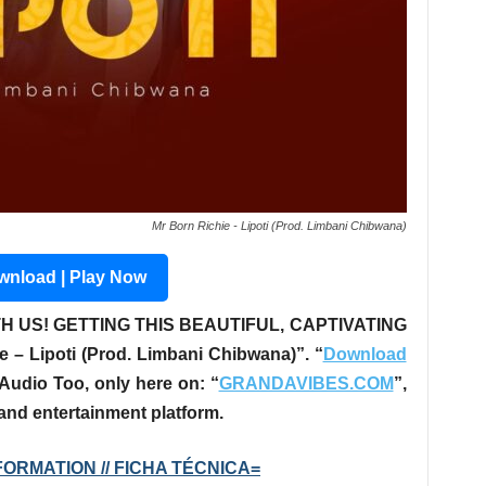
Mr Born Richie - Lipoti (Prod. Limbani Chibwana)
nload | Play Now
H US! GETTING THIS BEAUTIFUL, CAPTIVATING
e – Lipoti (Prod. Limbani Chibwana)”
. “
Download
Audio Too, only here on: “
GRANDAVIBES.COM
”,
 and entertainment platform.
ORMATION // FICHA TÉCNICA=