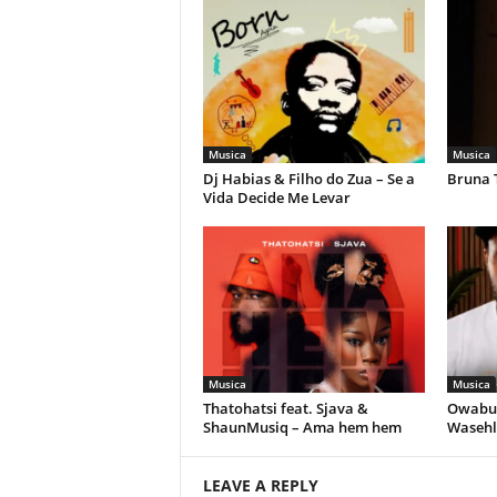
Musica
Musica
Dj Habias & Filho do Zua – Se a
Bruna 
Vida Decide Me Levar
Musica
Musica
Thatohatsi feat. Sjava &
Owabul
ShaunMusiq – Ama hem hem
Wasehl
LEAVE A REPLY