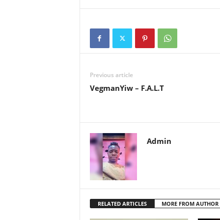
Previous article
VegmanYiw – F.A.L.T
Admin
RELATED ARTICLES
MORE FROM AUTHOR