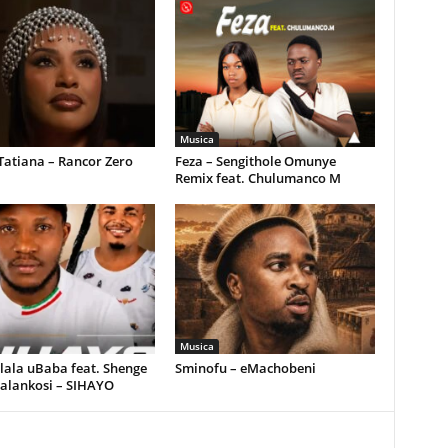
Musica
Tatiana – Rancor Zero
Feza – Sengithole Omunye
Remix feat. Chulumanco M
Musica
ala uBaba feat. Shenge
Sminofu – eMachobeni
alankosi – SIHAYO