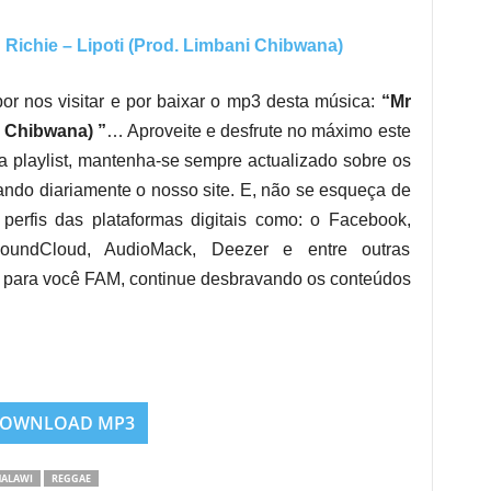
chie – Lipoti (Prod. Limbani Chibwana)
or nos visitar e por baixar o mp3 desta música:
“Mr
i Chibwana) ”
… Aproveite e desfrute no máximo este
a playlist, mantenha-se sempre actualizado sobre os
ndo diariamente o nosso site. E, não se esqueça de
 perfis das plataformas digitais como: o Facebook,
 SoundCloud, AudioMack, Deezer e entre outras
para você FAM, continue desbravando os conteúdos
OWNLOAD MP3
ALAWI
REGGAE