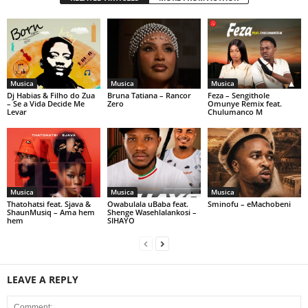
Musica
Musica
Musica
Dj Habias & Filho do Zua
Bruna Tatiana – Rancor
Feza – Sengithole
– Se a Vida Decide Me
Zero
Omunye Remix feat.
Levar
Chulumanco M
Musica
Musica
Musica
Thatohatsi feat. Sjava &
Owabulala uBaba feat.
Sminofu – eMachobeni
ShaunMusiq – Ama hem
Shenge Wasehlalankosi –
hem
SIHAYO
LEAVE A REPLY