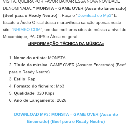
VISITA, QUEIRA POR FAVOR BAIXAR ESSA NOVA NOVIDADE
DENOMINADA:
“ MONSTA – GAME OVER (Assunto Encerrado)
(Beef para o Ready Neutro)”
. Faça o “
Download do Mp3
” E
Escute o Áudio Oficial dessa maravilhosa canção apenas neste
site: “
NHIMBO.COM
”, um dos melhores sites de música a nível de
Moçambique, PALOPS e África no geral.
=INFORMAÇÃO TÉCNICA DA MÚSICA=
Nome do artista
: MONSTA
Título da música
: GAME OVER (Assunto Encerrado) (Beef
para o Ready Neutro)
Estilo
: Rap
Formato do ficheiro
: Mp3
Qualidade
: 320 Kbps
Ano de Lançamento
: 2026
DOWNLOAD MP3: MONSTA – GAME OVER (Assunto
Encerrado) (Beef para o Ready Neutro)