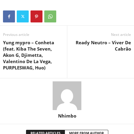
Previous article
Next article
Yung mypro – Conheta
Ready Neutro – Viver De
(feat. Kiba The Seven,
Cabrão
Akon G, Djimetta,
Valentino De La Vega,
PURPLESWAG, Huo)
Nhimbo
RELATED ARTICLES
MORE FROM AUTHOR