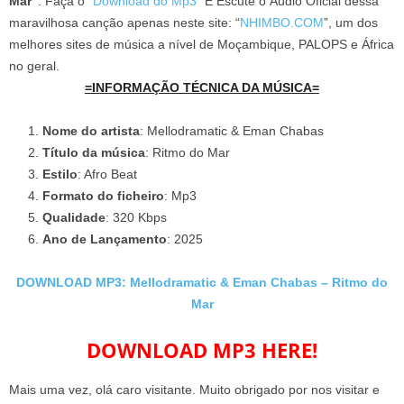
Mar”
. Faça o “
Download do Mp3
” E Escute o Áudio Oficial dessa
maravilhosa canção apenas neste site: “
NHIMBO.COM
”, um dos
melhores sites de música a nível de Moçambique, PALOPS e África
no geral.
=INFORMAÇÃO TÉCNICA DA MÚSICA=
Nome do artista
: Mellodramatic & Eman Chabas
Título da música
: Ritmo do Mar
Estilo
: Afro Beat
Formato do ficheiro
: Mp3
Qualidade
: 320 Kbps
Ano de Lançamento
: 2025
DOWNLOAD MP3: Mellodramatic & Eman Chabas – Ritmo do
Mar
DOWNLOAD MP3 HERE!
Mais uma vez, olá caro visitante. Muito obrigado por nos visitar e