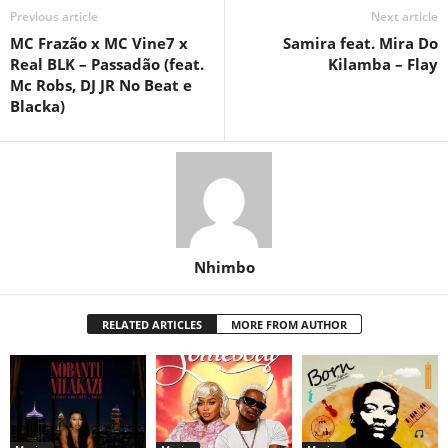
Previous article
Next article
MC Frazão x MC Vine7 x
Samira feat. Mira Do
Real BLK – Passadão (feat.
Kilamba – Flay
Mc Robs, DJ JR No Beat e
Blacka)
Nhimbo
RELATED ARTICLES
MORE FROM AUTHOR