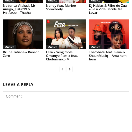
Musica
Musica
Musica
Nobantu Vilakazi, Mr
Nandy feat. Marioo –
Dj Habias & Filho do Zua
Amigo, Justin99 &
Somebody
– Se a Vida Decide Me
Hotfurze – Thatha
Levar
Musica
Musica
Musica
Bruna Tatiana – Rancor
Feza – Sengithole
Thatohatsi feat. Sjava &
Zero
Omunye Remix feat.
ShaunMusiq – Ama hem
Chulumanco M
hem
LEAVE A REPLY