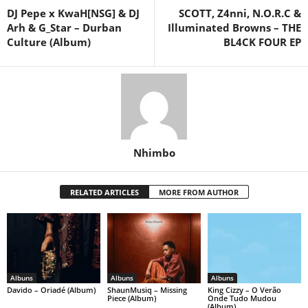
DJ Pepe x KwaH[NSG] & DJ
SCOTT, Z4nni, N.O.R.C &
Arh & G_Star – Durban
Illuminated Browns – THE
Culture (Album)
BL4CK FOUR EP
Nhimbo
RELATED ARTICLES
MORE FROM AUTHOR
Albuns
Albuns
Albuns
Davido – Oriadé (Album)
ShaunMusiq – Missing
King Cizzy – O Verão
Piece (Album)
Onde Tudo Mudou
(Album)