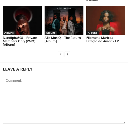
Albuns
Albuns
Albuns
Nandipha808 – Private
ATK MusiQ – The Return
Filomena Maricoa –
Members Only (PMO)
[Album]
Estação do Amor 2 EP
[Album]
LEAVE A REPLY