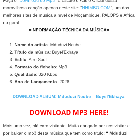
Faça o “
Download do Mp3
” E Escute o Áudio Oficial dessa
maravilhosa canção apenas neste site: “
NHIMBO.COM
”, um dos
melhores sites de música a nível de Moçambique, PALOPS e África
no geral.
=INFORMAÇÃO TÉCNICA DA MÚSICA=
Nome do artista
: Mduduzi Ncube
Título da música
: Buyel’Ekhaya
Estilo
: Afro Soul
Formato do ficheiro
: Mp3
Qualidade
: 320 Kbps
Ano de Lançamento
: 2026
DOWNLOAD ALBUM: Mduduzi Ncube – Buyel’Ekhaya
DOWNLOAD MP3 HERE!
Mais uma vez, olá caro visitante. Muito obrigado por nos visitar e
por baixar o mp3 desta música que tem como título:
“ Mduduzi