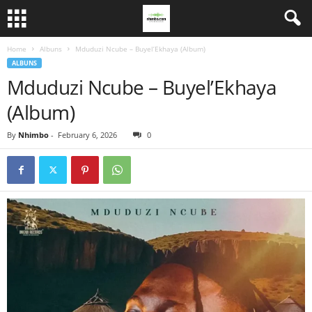
Home
Albuns
Mduduzi Ncube – Buyel’Ekhaya (Album)
ALBUNS
Mduduzi Ncube – Buyel’Ekhaya
(Album)
By
Nhimbo
-
February 6, 2026
0