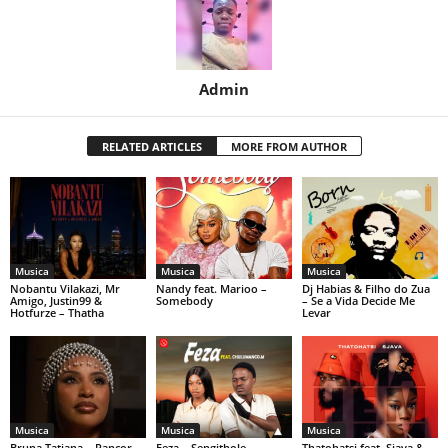
Admin
RELATED ARTICLES
MORE FROM AUTHOR
Musica
Musica
Musica
Nobantu Vilakazi, Mr
Nandy feat. Marioo –
Dj Habias & Filho do Zua
Amigo, Justin99 &
Somebody
– Se a Vida Decide Me
Hotfurze – Thatha
Levar
Musica
Musica
Musica
Bruna Tatiana – Rancor
Feza – Sengithole
Thatohatsi feat. Sjava &