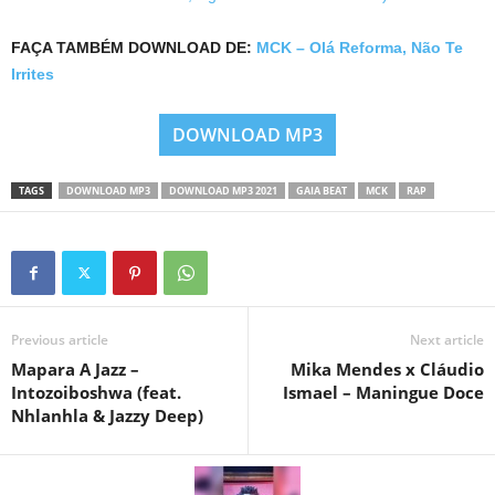
FAÇA TAMBÉM DOWNLOAD DE:
MCK – Olá Reforma, Não Te
Irrites
DOWNLOAD MP3
TAGS
DOWNLOAD MP3
DOWNLOAD MP3 2021
GAIA BEAT
MCK
RAP
Previous article
Next article
Mapara A Jazz –
Mika Mendes x Cláudio
Intozoiboshwa (feat.
Ismael – Maningue Doce
Nhlanhla & Jazzy Deep)