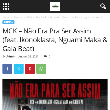
Home
Musica
MCK – Não Era Pra Ser Assim (feat. Ikonoklasta, Nguami Maka &...
MUSICA
MCK – Não Era Pra Ser Assim
(feat. Ikonoklasta, Nguami Maka &
Gaia Beat)
By
Admin
-
August 26, 2021
0