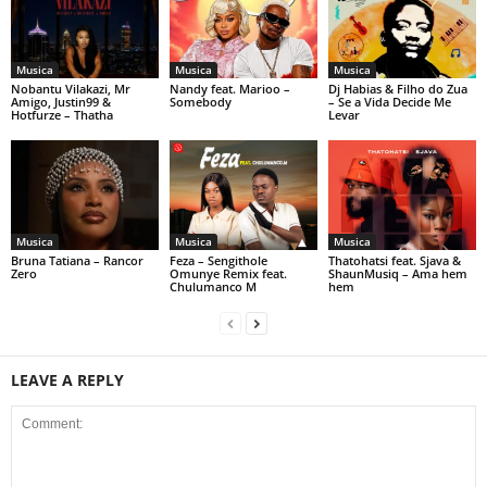
Musica
Musica
Musica
Nobantu Vilakazi, Mr
Nandy feat. Marioo –
Dj Habias & Filho do Zua
Amigo, Justin99 &
Somebody
– Se a Vida Decide Me
Hotfurze – Thatha
Levar
Musica
Musica
Musica
Bruna Tatiana – Rancor
Feza – Sengithole
Thatohatsi feat. Sjava &
Zero
Omunye Remix feat.
ShaunMusiq – Ama hem
Chulumanco M
hem
LEAVE A REPLY