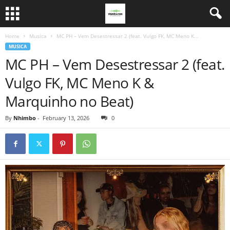
Home
Musica
MC PH – Vem Desestressar 2 (feat. Vulgo FK, MC Meno K...
MUSICA
MC PH – Vem Desestressar 2 (feat.
Vulgo FK, MC Meno K &
Marquinho no Beat)
By
Nhimbo
-
February 13, 2026
0