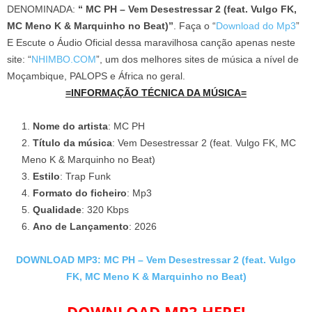
DENOMINADA:
“ MC PH – Vem Desestressar 2 (feat. Vulgo FK,
MC Meno K & Marquinho no Beat)”
. Faça o “
Download do Mp3
”
E Escute o Áudio Oficial dessa maravilhosa canção apenas neste
site: “
NHIMBO.COM
”, um dos melhores sites de música a nível de
Moçambique, PALOPS e África no geral.
=INFORMAÇÃO TÉCNICA DA MÚSICA=
Nome do artista
: MC PH
Título da música
: Vem Desestressar 2 (feat. Vulgo FK, MC
Meno K & Marquinho no Beat)
Estilo
: Trap Funk
Formato do ficheiro
: Mp3
Qualidade
: 320 Kbps
Ano de Lançamento
: 2026
DOWNLOAD MP3: MC PH – Vem Desestressar 2 (feat. Vulgo
FK, MC Meno K & Marquinho no Beat)