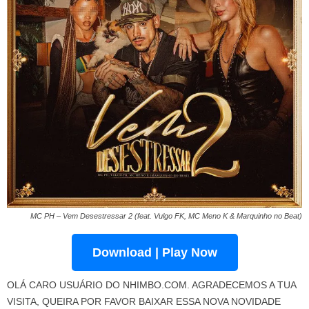
MC PH – Vem Desestressar 2 (feat. Vulgo FK, MC Meno K & Marquinho no Beat)
Download | Play Now
OLÁ CARO USUÁRIO DO NHIMBO.COM. AGRADECEMOS A TUA
VISITA, QUEIRA POR FAVOR BAIXAR ESSA NOVA NOVIDADE