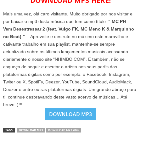
DOWNLOAD MP3 HERE!
Mais uma vez, olá caro visitante. Muito obrigado por nos visitar e
por baixar o mp3 desta música que tem como título:
“ MC PH –
Vem Desestressar 2 (feat. Vulgo FK, MC Meno K & Marquinho
no Beat) ”
… Aproveite e desfrute no máximo este maravilho e
cativante trabalho em sua playlist, mantenha-se sempre
actualizado sobre os últimos lançamentos musicais acessando
diariamente o nosso site “NHIMBO.COM”. E também, não se
esqueça de seguir e escutar o artista nos seus perfis das
plataformas digitais como por exemplo: o Facebook, Instagram,
Twiter ou X, SpotiFy, Deezer, YouTube, SoundCloud, AudioMack,
Deezer e entre outras plataformas digiats. Um grande abraço para
ti, continue desbravando deste vasto acervo de músicas… Até
breve :)!!!!
DOWNLOAD MP3
TAGS
DOWNLOAD MP3
DOWNLOAD MP3 2026