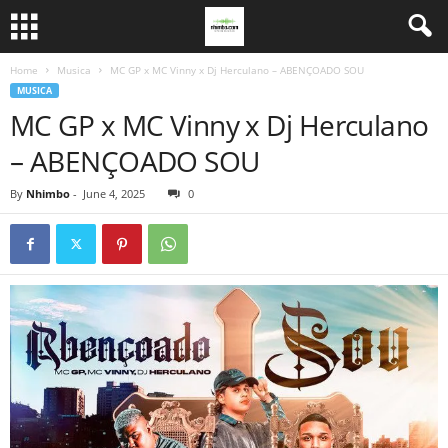
Home
Musica
MC GP x MC Vinny x Dj Herculano – ABENÇOADO SOU
MUSICA
MC GP x MC Vinny x Dj Herculano
– ABENÇOADO SOU
By
Nhimbo
-
June 4, 2025
0