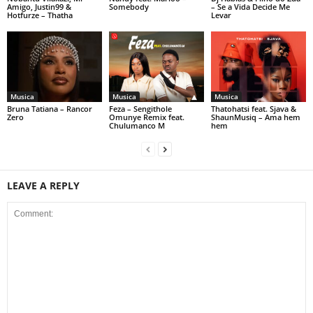
Amigo, Justin99 &
Somebody
– Se a Vida Decide Me
Hotfurze – Thatha
Levar
Musica
Musica
Musica
Bruna Tatiana – Rancor
Feza – Sengithole
Thatohatsi feat. Sjava &
Zero
Omunye Remix feat.
ShaunMusiq – Ama hem
Chulumanco M
hem
LEAVE A REPLY