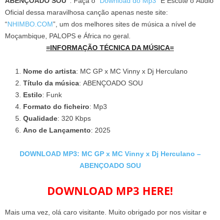
ABENÇOADO SOU”
. Faça o “
Download do Mp3
” E Escute o Áudio
Oficial dessa maravilhosa canção apenas neste site:
“
NHIMBO.COM
”, um dos melhores sites de música a nível de
Moçambique, PALOPS e África no geral.
=INFORMAÇÃO TÉCNICA DA MÚSICA=
Nome do artista
: MC GP x MC Vinny x Dj Herculano
Título da música
: ABENÇOADO SOU
Estilo
: Funk
Formato do ficheiro
: Mp3
Qualidade
: 320 Kbps
Ano de Lançamento
: 2025
DOWNLOAD MP3: MC GP x MC Vinny x Dj Herculano –
ABENÇOADO SOU
DOWNLOAD MP3 HERE!
Mais uma vez, olá caro visitante. Muito obrigado por nos visitar e