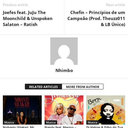
Previous article
Next article
Joefes feat. JuJu The
Chefin – Princípios de um
Moonchild & Unspoken
Campeão (Prod. Theuzz011
Salaton – Ratish
& LB Único)
Nhimbo
RELATED ARTICLES
MORE FROM AUTHOR
Musica
Musica
Musica
Nobantu Vilakazi, Mr
Nandy feat. Marioo –
Dj Habias & Filho do Zua