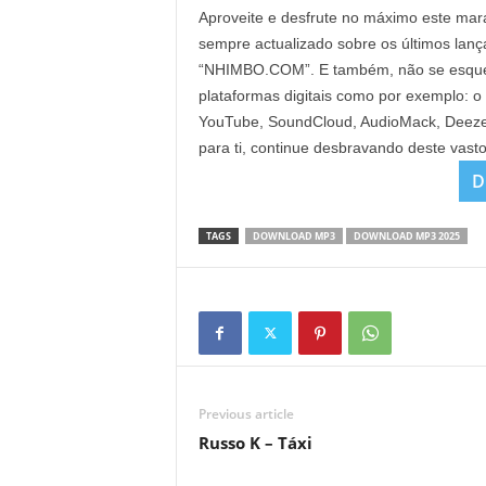
Aproveite e desfrute no máximo este mara
sempre actualizado sobre os últimos lan
“NHIMBO.COM”. E também, não se esqueça 
plataformas digitais como por exemplo: o
YouTube, SoundCloud, AudioMack, Deezer 
para ti, continue desbravando deste vast
D
TAGS
DOWNLOAD MP3
DOWNLOAD MP3 2025
Previous article
Russo K – Táxi