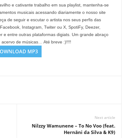
vilho e cativante trabalho em sua playlist, mantenha-se
çamentos musicais acessando diariamente o nosso site
de seguir e escutar o artista nos seus perfis das
 Facebook, Instagram, Twiter ou X, SpotiFy, Deezer,
e entre outras plataformas digiats. Um grande abraço
o acervo de músicas… Até breve :)!!!!
OWNLOAD MP3
Next article
Nilzzy Wamunene – To No Voo (feat.
Hernâni da Silva & K9)