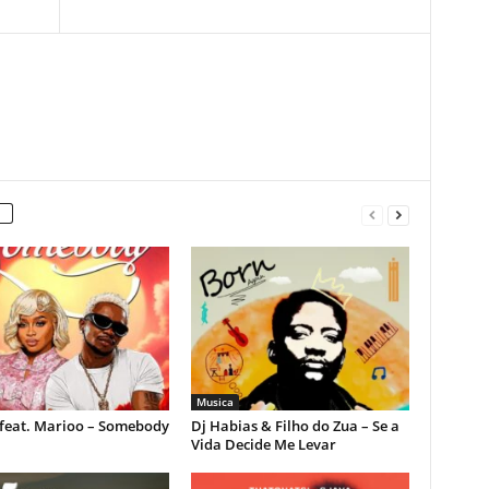
Musica
feat. Marioo – Somebody
Dj Habias & Filho do Zua – Se a
Vida Decide Me Levar