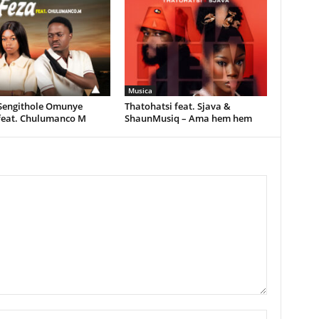
Musica
 Sengithole Omunye
Thatohatsi feat. Sjava &
feat. Chulumanco M
ShaunMusiq – Ama hem hem