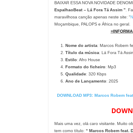
BAIXAR ESSA NOVA NOVIDADE DENOM
EspalhaoBeat – Lá Fora Tá Assim ”
. Fa
maravilhosa canção apenas neste site: “
N
Moçambique, PALOPS e África no geral.
=INFORMA
Nome do artista
: Marcos Robem fe
Título da música
: Lá Fora Tá Assi
Estilo
: Afro House
Formato do ficheiro
: Mp3
Qualidade
: 320 Kbps
Ano de Lançamento
: 2025
DOWNLOAD MP3: Marcos Robem feat. 
DOWNL
Mais uma vez, olá caro visitante. Muito o
tem como título:
“ Marcos Robem feat. D