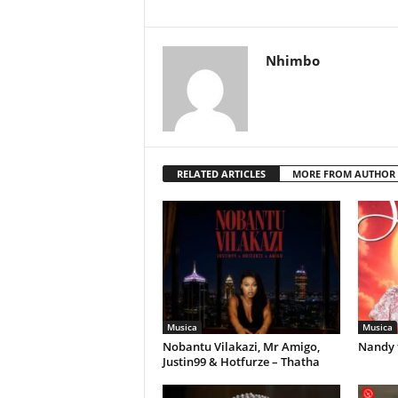
Nhimbo
RELATED ARTICLES
MORE FROM AUTHOR
Musica
Musica
Nobantu Vilakazi, Mr Amigo,
Nandy 
Justin99 & Hotfurze – Thatha