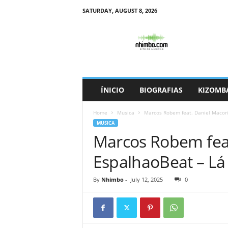
SATURDAY, AUGUST 8, 2026
N
h
i
m
b
o
ÍNICIO
BIOGRAFIAS
KIZOMB
Home
Musica
Marcos Robem feat. Daniel Macori
MUSICA
Marcos Robem feat
EspalhaoBeat – Lá
By
Nhimbo
-
July 12, 2025
0