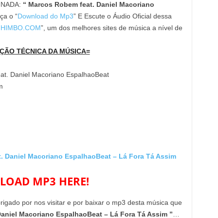
INADA:
“ Marcos Robem feat. Daniel Macoriano
ça o “
Download do Mp3
” E Escute o Áudio Oficial dessa
HIMBO.COM
”, um dos melhores sites de música a nível de
ÇÃO TÉCNICA DA MÚSICA=
at. Daniel Macoriano EspalhaoBeat
m
Daniel Macoriano EspalhaoBeat – Lá Fora Tá Assim
OAD MP3 HERE!
brigado por nos visitar e por baixar o mp3 desta música que
aniel Macoriano EspalhaoBeat – Lá Fora Tá Assim ”
…