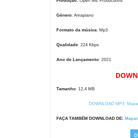
Produção:
Open Mic Productions
Género
: Amapiano
Formato da música
: Mp3
Qualidade
: 224 Kbps
Ano de Lançamento
: 2021
DOWNL
Tamanho
: 12,4 MB
DOWNLOAD MP3: Mapara 
FAÇA TAMBÉM DOWNLOAD DE:
Mapara
D