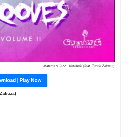
Mapara A Jazz - Korobela (feat. Zanda Zakuza)
nload | Play Now
 Zakuza)