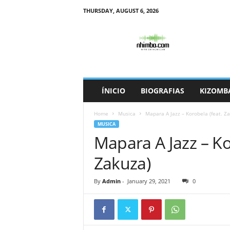
THURSDAY, AUGUST 6, 2026
N
h
i
m
b
o
ÍNICIO
BIOGRAFIAS
KIZOMB
Home
Musica
Mapara A Jazz – Korobela (feat. Z
MUSICA
Mapara A Jazz – Ko
Zakuza)
By
Admin
-
January 29, 2021
0