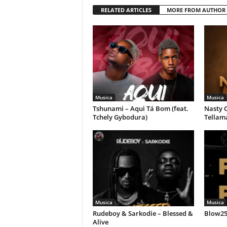
RELATED ARTICLES
MORE FROM AUTHOR
Musica
Musica
Tshunami – Aqui Tá Bom (feat.
Nasty C
Tchely Gybodura)
Tellam
Musica
Musica
Rudeboy & Sarkodie – Blessed &
Blow258
Alive