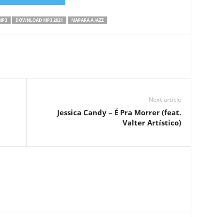
MP3
DOWNLOAD MP3 2021
MAPARA A JAZZ
Next article
Jessica Candy – É Pra Morrer (feat.
Valter Artístico)