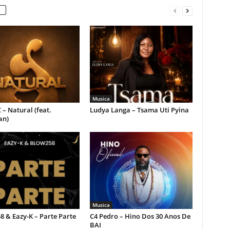
Musica
 – Natural (feat.
Ludya Langa – Tsama Uti Pyina
an)
Musica
 & Eazy-K – Parte Parte
C4 Pedro – Hino Dos 30 Anos De
BAI