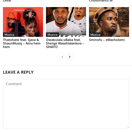
Levar
Chulumanco M
Musica
Musica
Musica
Thatohatsi feat. Sjava &
Owabulala uBaba feat.
Sminofu – eMachobeni
ShaunMusiq – Ama hem
Shenge Wasehlalankosi –
hem
SIHAYO
LEAVE A REPLY