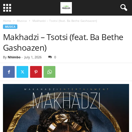
Home
Musica
Makhadzi – Tsotsi (feat. Ba Bethe Gashoazen)
MUSICA
Makhadzi – Tsotsi (feat. Ba Bethe
Gashoazen)
By
Nhimbo
-
July 1, 2026
0