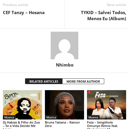
Previous article
Next article
CEF Tanzy – Hosana
TYKID – Salvei Todos,
Menos Eu (Album)
Nhimbo
RELATED ARTICLES
MORE FROM AUTHOR
Musica
Musica
Musica
Dj Habias & Filho do Zua
Bruna Tatiana – Rancor
Feza – Sengithole
– Se a Vida Decide Me
Zero
Omunye Remix feat.