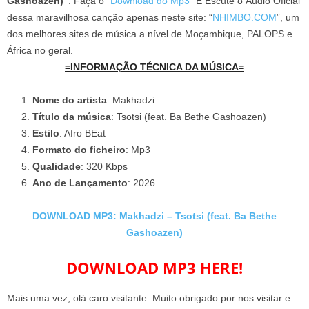
Gashoazen)”
. Faça o “
Download do Mp3
” E Escute o Áudio Oficial
dessa maravilhosa canção apenas neste site: “
NHIMBO.COM
”, um
dos melhores sites de música a nível de Moçambique, PALOPS e
África no geral.
=INFORMAÇÃO TÉCNICA DA MÚSICA=
Nome do artista
: Makhadzi
Título da música
: Tsotsi (feat. Ba Bethe Gashoazen)
Estilo
: Afro BEat
Formato do ficheiro
: Mp3
Qualidade
: 320 Kbps
Ano de Lançamento
: 2026
DOWNLOAD MP3: Makhadzi – Tsotsi (feat. Ba Bethe
Gashoazen)
DOWNLOAD MP3 HERE!
Mais uma vez, olá caro visitante. Muito obrigado por nos visitar e