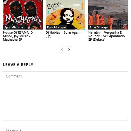
Ep e Mixtape
Ep e Mixtape
Ep e Mixtape
House Of ESAMA, D-
Dj Habias – Born Again
Hernâni – Vergonha É
Minor, Jay Music –
(Ep)
Roubar E Ser Apanhado
Mathatha EP
EP (Deluxe)
LEAVE A REPLY