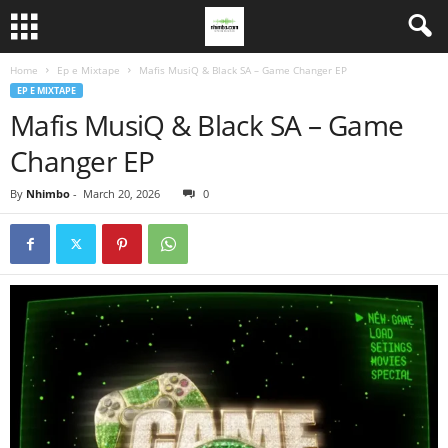
Home
Ep e Mixtape
Mafis MusiQ & Black SA – Game Changer EP
EP E MIXTAPE
Mafis MusiQ & Black SA – Game
Changer EP
By
Nhimbo
-
March 20, 2026
0