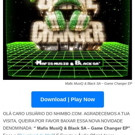
Mafis MusiQ & Black SA – Game Changer EP
Download | Play Now
OLÁ CARO USUÁRIO DO NHIMBO.COM. AGRADECEMOS A TUA
VISITA, QUEIRA POR FAVOR BAIXAR ESSA NOVA NOVIDADE
DENOMINADA:
“ Mafis MusiQ & Black SA – Game Changer EP”
.