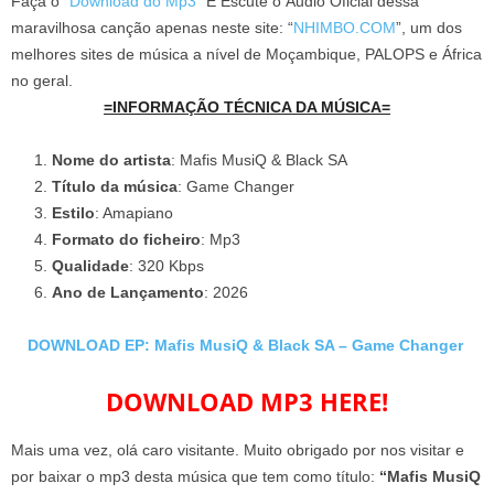
Faça o “
Download do Mp3
” E Escute o Áudio Oficial dessa
maravilhosa canção apenas neste site: “
NHIMBO.COM
”, um dos
melhores sites de música a nível de Moçambique, PALOPS e África
no geral.
=INFORMAÇÃO TÉCNICA DA MÚSICA=
Nome do artista
: Mafis MusiQ & Black SA
Título da música
: Game Changer
Estilo
: Amapiano
Formato do ficheiro
: Mp3
Qualidade
: 320 Kbps
Ano de Lançamento
: 2026
DOWNLOAD EP: Mafis MusiQ & Black SA – Game Changer
DOWNLOAD MP3 HERE!
Mais uma vez, olá caro visitante. Muito obrigado por nos visitar e
por baixar o mp3 desta música que tem como título:
“Mafis MusiQ