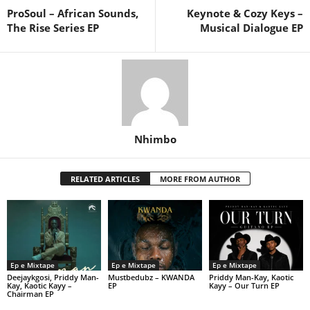
ProSoul – African Sounds,
Keynote & Cozy Keys –
The Rise Series EP
Musical Dialogue EP
Nhimbo
RELATED ARTICLES
MORE FROM AUTHOR
Ep e Mixtape
Ep e Mixtape
Ep e Mixtape
Deejaykgosi, Priddy Man-
Mustbedubz – KWANDA
Priddy Man-Kay, Kaotic
Kay, Kaotic Kayy –
EP
Kayy – Our Turn EP
Chairman EP