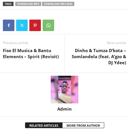
TAGS
DOWNLOAD MP3
DOWNLOAD MP3 2024
Previous article
Next article
Fiso El Musica & Bantu
Dinho & Tumza D’kota –
Elements – Spirit (Revisit)
Somlandela (feat. A’gzo &
DJ Ydee)
Admin
RELATED ARTICLES
MORE FROM AUTHOR