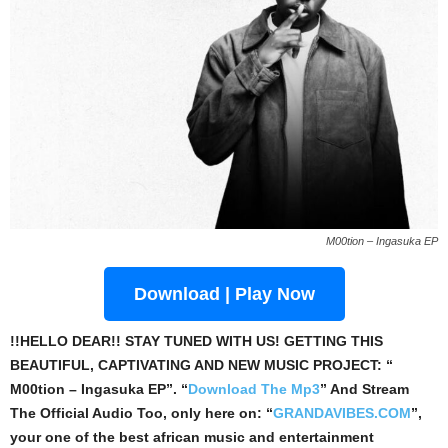
M00tion – Ingasuka EP
Download | Play Now
!!HELLO DEAR!! STAY TUNED WITH US! GETTING THIS
BEAUTIFUL, CAPTIVATING AND NEW MUSIC PROJECT: “
M00tion – Ingasuka EP”. “
Download The Mp3
”
And Stream
The Official Audio Too, only here on: “
GRANDAVIBES.COM
”,
your one of the best african music and entertainment