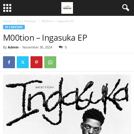
Home
Ep e Mixtape
M00tion – Ingasuka EP
EP E MIXTAPE
M00tion – Ingasuka EP
By
Admin
-
November 30, 2024
0