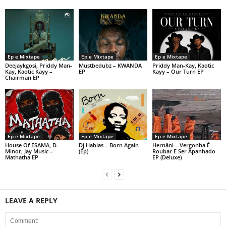
Ep e Mixtape
Ep e Mixtape
Ep e Mixtape
Deejaykgosi, Priddy Man-
Mustbedubz – KWANDA
Priddy Man-Kay, Kaotic
Kay, Kaotic Kayy –
EP
Kayy – Our Turn EP
Chairman EP
Ep e Mixtape
Ep e Mixtape
Ep e Mixtape
House Of ESAMA, D-
Dj Habias – Born Again
Hernâni – Vergonha É
Minor, Jay Music –
(Ep)
Roubar E Ser Apanhado
Mathatha EP
EP (Deluxe)
LEAVE A REPLY