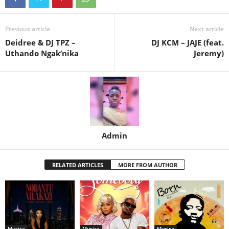
Previous article
Next article
Deidree & DJ TPZ –
DJ KCM – JAJE (feat.
Uthando Ngak’nika
Jeremy)
Admin
RELATED ARTICLES
MORE FROM AUTHOR
Musica
Musica
Musica