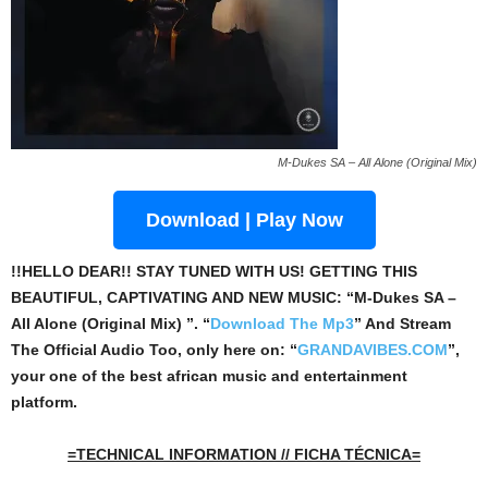
M-Dukes SA – All Alone (Original Mix)
Download | Play Now
!!HELLO DEAR!! STAY TUNED WITH US! GETTING THIS
BEAUTIFUL, CAPTIVATING AND NEW MUSIC: “M-Dukes SA –
All Alone (Original Mix) ”. “
Download The Mp3
”
And Stream
The Official Audio Too, only here on: “
GRANDAVIBES.COM
”,
your one of the best african music and entertainment
platform.
=TECHNICAL INFORMATION // FICHA TÉCNICA=