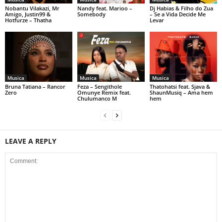
Nobantu Vilakazi, Mr
Nandy feat. Marioo –
Dj Habias & Filho do Zua
Amigo, Justin99 &
Somebody
– Se a Vida Decide Me
Hotfurze – Thatha
Levar
Musica
Musica
Musica
Bruna Tatiana – Rancor
Feza – Sengithole
Thatohatsi feat. Sjava &
Zero
Omunye Remix feat.
ShaunMusiq – Ama hem
Chulumanco M
hem
LEAVE A REPLY