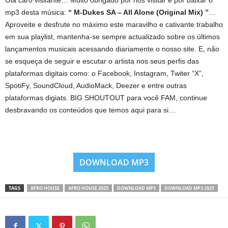
Olá caro visitante… Muito obrigado por nos visitar e por baixar o
mp3 desta música:
“ M-Dukes SA – All Alone (Original Mix) ”
…
Aproveite e desfrute no máximo este maravilho e cativante trabalho
em sua playlist, mantenha-se sempre actualizado sobre os últimos
lançamentos musicais acessando diariamente o nosso site. E, não
se esqueça de seguir e escutar o artista nos seus perfis das
plataformas digitais como: o Facebook, Instagram, Twiter “X”,
SpotiFy, SoundCloud, AudioMack, Deezer e entre outras
plataformas digiats. BIG SHOUTOUT para você FAM, continue
desbravando os conteúdos que temos aqui para si…
DOWNLOAD MP3
TAGS
AFRO HOUSE
AFRO HOUSE 2025
DOWNLOAD MP3
DOWNLOAD MP3 2025