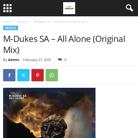
Home
Musica
M-Dukes SA – All Alone (Original Mix)
MUSICA
M-Dukes SA – All Alone (Original
Mix)
By
Admin
-
February 27, 2025
0