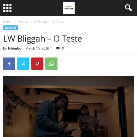
Home
Musica
LW Bliggah – O Teste
MUSICA
LW Bliggah – O Teste
By
Nhimbo
-
March 15, 2026
0