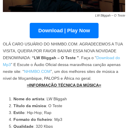
LW Bliggah – O Teste
Download | Play Now
OLÁ CARO USUÁRIO DO NHIMBO.COM. AGRADECEMOS A TUA
VISITA, QUEIRA POR FAVOR BAIXAR ESSA NOVA NOVIDADE
DENOMINADA:
“LW Bliggah – O Teste ”
. Faça o “
Download do
Mp3
” E Escute o Áudio Oficial dessa maravilhosa canção apenas
neste site: “
NHIMBO.COM
”, um dos melhores sites de música a
nível de Moçambique, PALOPS e África no geral.
=INFORMAÇÃO TÉCNICA DA MÚSICA=
Nome do artista
: LW Bliggah
Título da música
: O Teste
Estilo
: Hip-Hop; Rap
Formato do ficheiro
: Mp3
Qualidade
: 320 Kbps