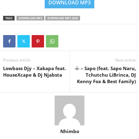
DOWNLOAD MP3
TAGS
DOWNLOAD MP3
DOWNLOAD MP3 2026
Previous article
Next article
Lowbass Djy – Xakapa feat.
-i- – Sapo (feat. Sapo Naru,
HouseXcape & Dj Njabsta
Tchutchu LiBrinca, DJ
Kenny Fox & Best Family)
Nhimbo