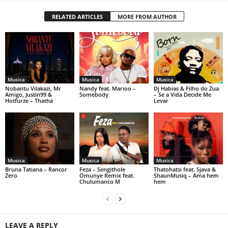
RELATED ARTICLES
MORE FROM AUTHOR
Musica
Musica
Musica
Nobantu Vilakazi, Mr
Nandy feat. Marioo –
Dj Habias & Filho do Zua
Amigo, Justin99 &
Somebody
– Se a Vida Decide Me
Hotfurze – Thatha
Levar
Musica
Musica
Musica
Bruna Tatiana – Rancor
Feza – Sengithole
Thatohatsi feat. Sjava &
Zero
Omunye Remix feat.
ShaunMusiq – Ama hem
Chulumanco M
hem
LEAVE A REPLY