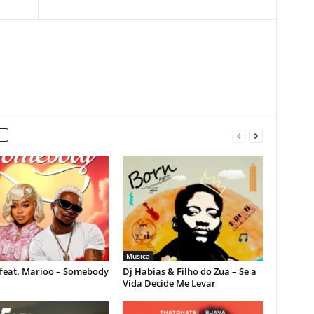
Musica
feat. Marioo – Somebody
Dj Habias & Filho do Zua – Se a
Vida Decide Me Levar