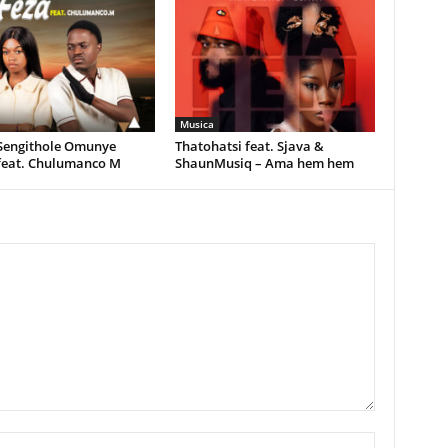
Musica
 Sengithole Omunye
Thatohatsi feat. Sjava &
feat. Chulumanco M
ShaunMusiq – Ama hem hem