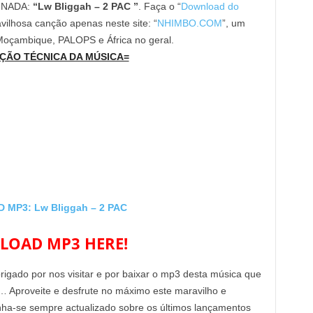
INADA:
“Lw Bliggah – 2 PAC ”
. Faça o “
Download do
vilhosa canção apenas neste site: “
NHIMBO.COM
”, um
 Moçambique, PALOPS e África no geral.
ÇÃO TÉCNICA DA MÚSICA=
MP3: Lw Bliggah – 2 PAC
OAD MP3 HERE!
brigado por nos visitar e por baixar o mp3 desta música que
… Aproveite e desfrute no máximo este maravilho e
enha-se sempre actualizado sobre os últimos lançamentos