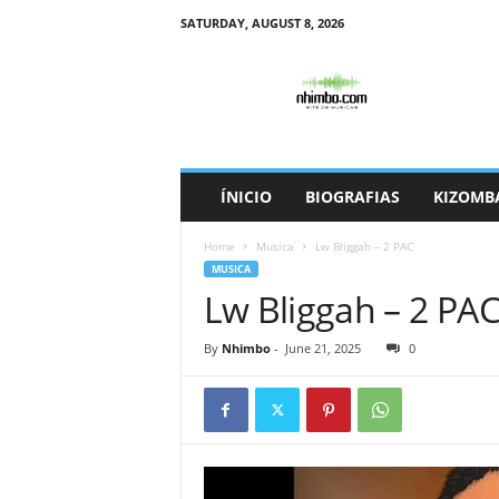
SATURDAY, AUGUST 8, 2026
N
h
i
m
b
o
ÍNICIO
BIOGRAFIAS
KIZOMB
Home
Musica
Lw Bliggah – 2 PAC
MUSICA
Lw Bliggah – 2 PA
By
Nhimbo
-
June 21, 2025
0