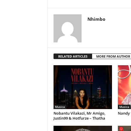
Nhimbo
RELATED ARTICLES
MORE FROM AUTHOR
Musica
Musica
Nobantu Vilakazi, Mr Amigo,
Nandy 
Justin99 & Hotfurze – Thatha