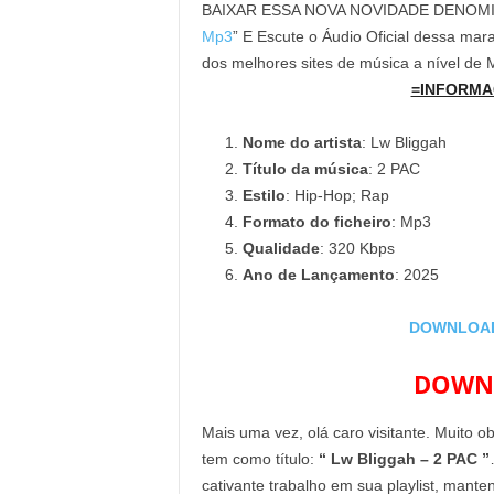
BAIXAR ESSA NOVA NOVIDADE DENOM
Mp3
” E Escute o Áudio Oficial dessa mara
dos melhores sites de música a nível de
=INFORMA
Nome do artista
: Lw Bliggah
Título da música
: 2 PAC
Estilo
: Hip-Hop; Rap
Formato do ficheiro
: Mp3
Qualidade
: 320 Kbps
Ano de Lançamento
: 2025
DOWNLOAD 
DOWNL
Mais uma vez, olá caro visitante. Muito o
tem como título:
“ Lw Bliggah – 2 PAC ”
cativante trabalho em sua playlist, mant