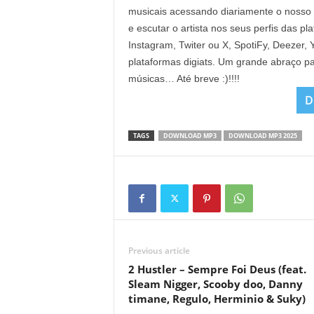
musicais acessando diariamente o nosso
e escutar o artista nos seus perfis das p
Instagram, Twiter ou X, SpotiFy, Deezer
plataformas digiats. Um grande abraço pa
músicas… Até breve :)!!!!
D
TAGS
DOWNLOAD MP3
DOWNLOAD MP3 2025
Previous article
2 Hustler – Sempre Foi Deus (feat.
Sleam Nigger, Scooby doo, Danny
timane, Regulo, Herminio & Suky)