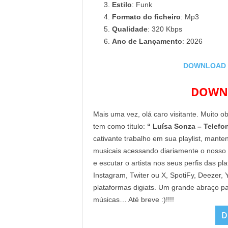
Estilo
: Funk
Formato do ficheiro
: Mp3
Qualidade
: 320 Kbps
Ano de Lançamento
: 2026
DOWNLOAD MP
DOWNL
Mais uma vez, olá caro visitante. Muito o
tem como título:
“ Luísa Sonza – Telefo
cativante trabalho em sua playlist, mant
musicais acessando diariamente o nosso
e escutar o artista nos seus perfis das p
Instagram, Twiter ou X, SpotiFy, Deezer
plataformas digiats. Um grande abraço pa
músicas… Até breve :)!!!!
D