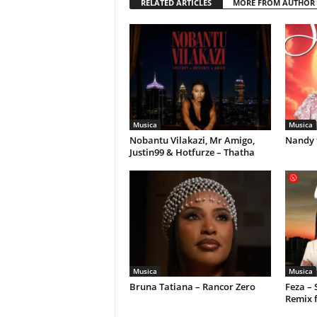
RELATED ARTICLES
MORE FROM AUTHOR
Musica
Musica
Nobantu Vilakazi, Mr Amigo,
Nandy 
Justin99 & Hotfurze – Thatha
Musica
Musica
Bruna Tatiana – Rancor Zero
Feza –
Remix 