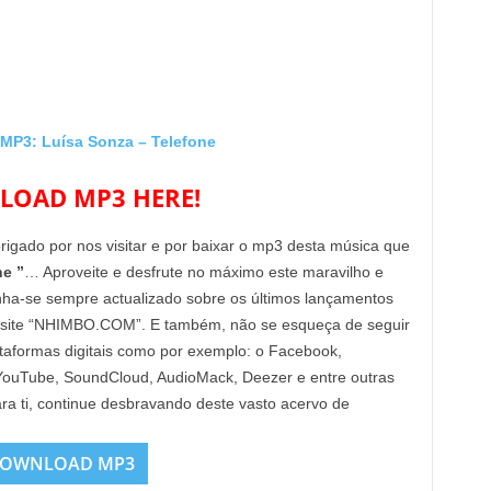
3: Luísa Sonza – Telefone
OAD MP3 HERE!
brigado por nos visitar e por baixar o mp3 desta música que
ne ”
… Aproveite e desfrute no máximo este maravilho e
enha-se sempre actualizado sobre os últimos lançamentos
 site “NHIMBO.COM”. E também, não se esqueça de seguir
lataformas digitais como por exemplo: o Facebook,
, YouTube, SoundCloud, AudioMack, Deezer e entre outras
ra ti, continue desbravando deste vasto acervo de
OWNLOAD MP3