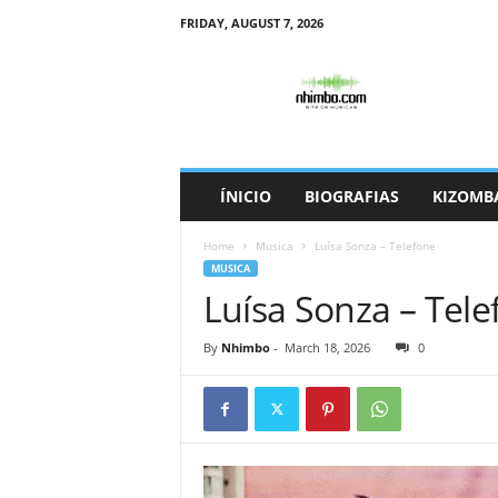
FRIDAY, AUGUST 7, 2026
N
h
i
m
b
o
ÍNICIO
BIOGRAFIAS
KIZOMB
Home
Musica
Luísa Sonza – Telefone
MUSICA
Luísa Sonza – Tele
By
Nhimbo
-
March 18, 2026
0