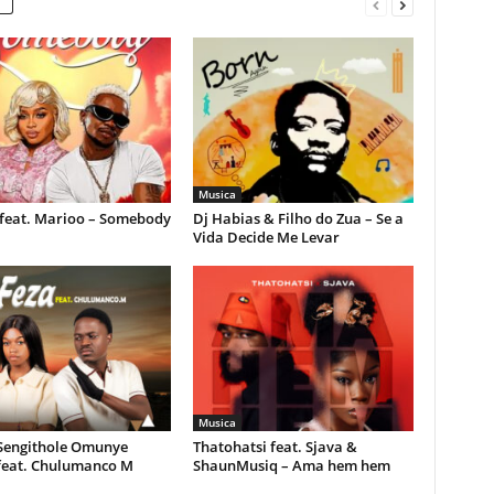
Musica
feat. Marioo – Somebody
Dj Habias & Filho do Zua – Se a
Vida Decide Me Levar
Musica
 Sengithole Omunye
Thatohatsi feat. Sjava &
feat. Chulumanco M
ShaunMusiq – Ama hem hem