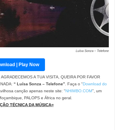
Luísa Sonza – Telefone
nload | Play Now
AGRADECEMOS A TUA VISITA, QUEIRA POR FAVOR
INADA:
“ Luísa Sonza – Telefone”
. Faça o “
Download do
vilhosa canção apenas neste site: “
NHIMBO.COM
”, um
 Moçambique, PALOPS e África no geral.
ÇÃO TÉCNICA DA MÚSICA=