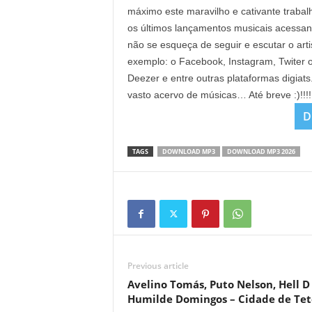
máximo este maravilho e cativante trabal
os últimos lançamentos musicais acessa
não se esqueça de seguir e escutar o arti
exemplo: o Facebook, Instagram, Twiter 
Deezer e entre outras plataformas digiat
vasto acervo de músicas… Até breve :)!!!
D
TAGS
DOWNLOAD MP3
DOWNLOAD MP3 2026
Previous article
Avelino Tomás, Puto Nelson, Hell D
Humilde Domingos – Cidade de Tet