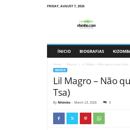
FRIDAY, AUGUST 7, 2026
N
h
i
m
b
o
ÍNICIO
BIOGRAFIAS
KIZOMB
Home
Musica
Lil Magro – Não quero vazar (feat.
MUSICA
Lil Magro – Não que
Tsa)
By
Nhimbo
-
March 23, 2026
0