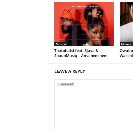
Musica
Musica
Thatohatsi feat. Sjava &
Owabul
ShaunMusiq – Ama hem hem
Wasehl
LEAVE A REPLY