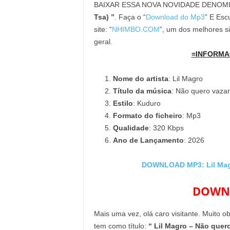
BAIXAR ESSA NOVA NOVIDADE DENOM
Tsa) ”
. Faça o “
Download do Mp3
” E Esc
site: “
NHIMBO.COM
”, um dos melhores s
geral.
=INFORMA
Nome do artista
: Lil Magro
Título da música
: Não quero vazar 
Estilo
: Kuduro
Formato do ficheiro
: Mp3
Qualidade
: 320 Kbps
Ano de Lançamento
: 2026
DOWNLOAD MP3: Lil Magro
DOWNL
Mais uma vez, olá caro visitante. Muito o
tem como título:
“ Lil Magro – Não quero 