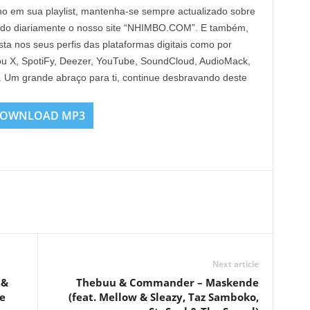
ho em sua playlist, mantenha-se sempre actualizado sobre
ndo diariamente o nosso site “NHIMBO.COM”. E também,
sta nos seus perfis das plataformas digitais como por
ou X, SpotiFy, Deezer, YouTube, SoundCloud, AudioMack,
s. Um grande abraço para ti, continue desbravando deste
!
OWNLOAD MP3
Next article
 &
Thebuu & Commander – Maskende
e
(feat. Mellow & Sleazy, Taz Samboko,