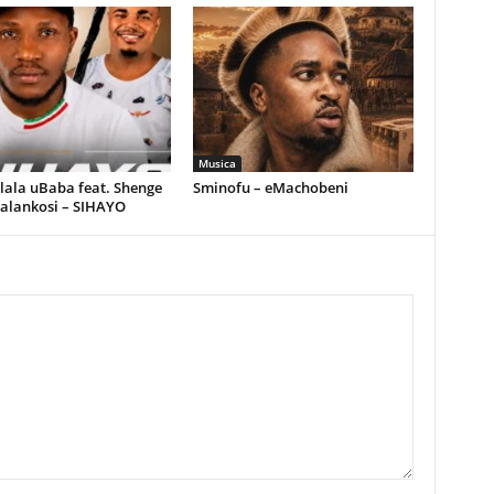
Musica
ala uBaba feat. Shenge
Sminofu – eMachobeni
alankosi – SIHAYO