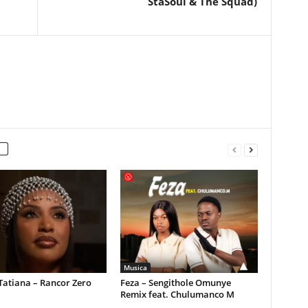
StaSoul & The Squad)
Musica
Tatiana – Rancor Zero
Feza – Sengithole Omunye
Remix feat. Chulumanco M