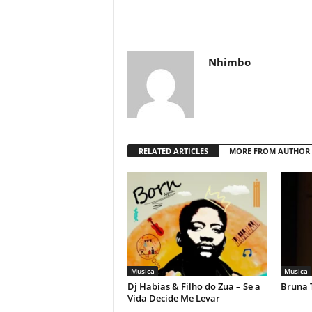
Nhimbo
RELATED ARTICLES
MORE FROM AUTHOR
Musica
Musica
Dj Habias & Filho do Zua – Se a
Bruna 
Vida Decide Me Levar