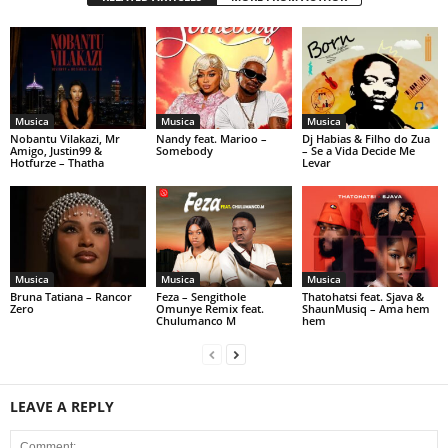
Musica
Musica
Musica
Nobantu Vilakazi, Mr
Nandy feat. Marioo –
Dj Habias & Filho do Zua
Amigo, Justin99 &
Somebody
– Se a Vida Decide Me
Hotfurze – Thatha
Levar
Musica
Musica
Musica
Bruna Tatiana – Rancor
Feza – Sengithole
Thatohatsi feat. Sjava &
Zero
Omunye Remix feat.
ShaunMusiq – Ama hem
Chulumanco M
hem
LEAVE A REPLY