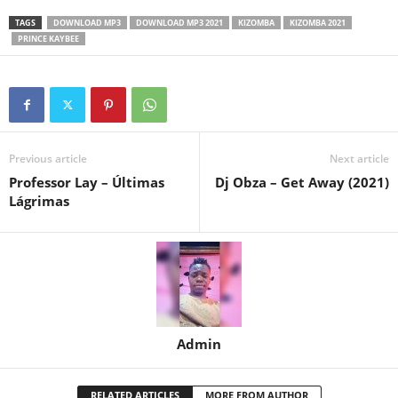
TAGS
DOWNLOAD MP3
DOWNLOAD MP3 2021
KIZOMBA
KIZOMBA 2021
PRINCE KAYBEE
Previous article
Next article
Professor Lay – Últimas
Dj Obza – Get Away (2021)
Lágrimas
Admin
RELATED ARTICLES
MORE FROM AUTHOR