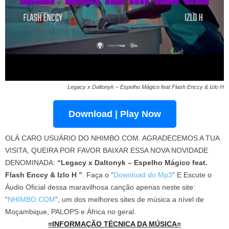
Legacy x Daltonyk – Espelho Mágico feat Flash Enccy & Izlo H
Download | Play Now
OLÁ CARO USUÁRIO DO NHIMBO.COM. AGRADECEMOS A TUA
VISITA, QUEIRA POR FAVOR BAIXAR ESSA NOVA NOVIDADE
DENOMINADA:
“Legacy x Daltonyk – Espelho Mágico feat.
Flash Enccy & Izlo H ”
. Faça o “
Download do Mp3
” E Escute o
Áudio Oficial dessa maravilhosa canção apenas neste site:
“
NHIMBO.COM
”, um dos melhores sites de música a nível de
Moçambique, PALOPS e África no geral.
=INFORMAÇÃO TÉCNICA DA MÚSICA=