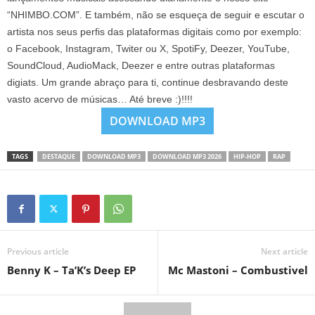
“NHIMBO.COM”. E também, não se esqueça de seguir e escutar o
artista nos seus perfis das plataformas digitais como por exemplo:
o Facebook, Instagram, Twiter ou X, SpotiFy, Deezer, YouTube,
SoundCloud, AudioMack, Deezer e entre outras plataformas
digiats. Um grande abraço para ti, continue desbravando deste
vasto acervo de músicas… Até breve :)!!!!
DOWNLOAD MP3
TAGS
DESTAQUE
DOWNLOAD MP3
DOWNLOAD MP3 2026
HIP-HOP
RAP
Previous article
Next article
Benny K – Ta’K’s Deep EP
Mc Mastoni – Combustivel