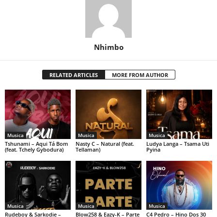
Nhimbo
RELATED ARTICLES
MORE FROM AUTHOR
Musica
Musica
Musica
Tshunami – Aqui Tá Bom
Nasty C – Natural (feat.
Ludya Langa – Tsama Uti
(feat. Tchely Gybodura)
Tellaman)
Pyina
Musica
Musica
Musica
Rudeboy & Sarkodie –
Blow258 & Eazy-K – Parte
C4 Pedro – Hino Dos 30