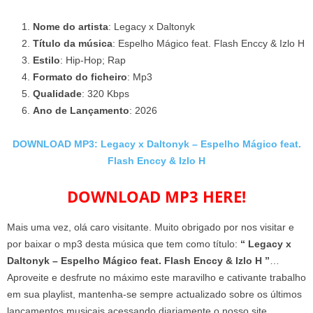
Nome do artista
: Legacy x Daltonyk
Título da música
: Espelho Mágico feat. Flash Enccy & Izlo H
Estilo
: Hip-Hop; Rap
Formato do ficheiro
: Mp3
Qualidade
: 320 Kbps
Ano de Lançamento
: 2026
DOWNLOAD MP3: Legacy x Daltonyk – Espelho Mágico feat.
Flash Enccy & Izlo H
DOWNLOAD MP3 HERE!
Mais uma vez, olá caro visitante. Muito obrigado por nos visitar e
por baixar o mp3 desta música que tem como título:
“ Legacy x
Daltonyk – Espelho Mágico feat. Flash Enccy & Izlo H ”
…
Aproveite e desfrute no máximo este maravilho e cativante trabalho
em sua playlist, mantenha-se sempre actualizado sobre os últimos
lançamentos musicais acessando diariamente o nosso site