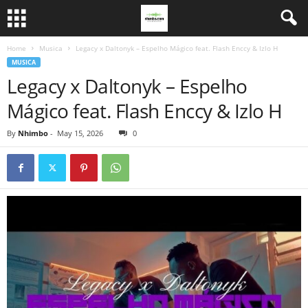
Home
Musica
Legacy x Daltonyk – Espelho Mágico feat. Flash Enccy & Izlo H
MUSICA
Legacy x Daltonyk – Espelho
Mágico feat. Flash Enccy & Izlo H
By
Nhimbo
-
May 15, 2026
0