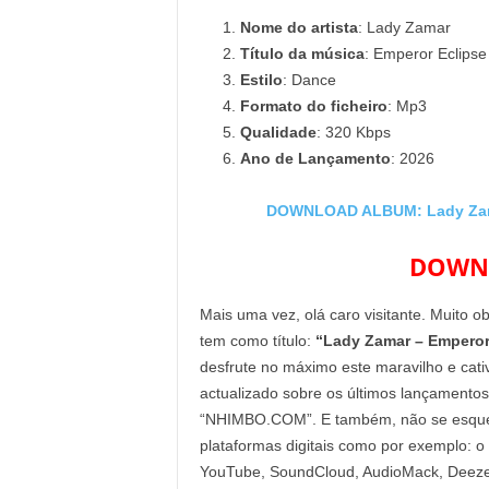
Nome do artista
: Lady Zamar
Título da música
: Emperor Eclips
Estilo
: Dance
Formato do ficheiro
: Mp3
Qualidade
: 320 Kbps
Ano de Lançamento
: 2026
DOWNLOAD ALBUM: Lady Zamar
DOWNL
Mais uma vez, olá caro visitante. Muito o
tem como título:
“Lady Zamar – Emperor 
desfrute no máximo este maravilho e cati
actualizado sobre os últimos lançamentos
“NHIMBO.COM”. E também, não se esqueça 
plataformas digitais como por exemplo: o
YouTube, SoundCloud, AudioMack, Deezer 