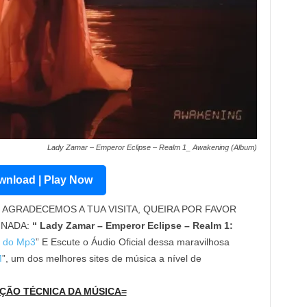
Lady Zamar – Emperor Eclipse – Realm 1_ Awakening (Album)
nload | Play Now
AGRADECEMOS A TUA VISITA, QUEIRA POR FAVOR
INADA:
“ Lady Zamar – Emperor Eclipse – Realm 1:
 do Mp3
” E Escute o Áudio Oficial dessa maravilhosa
M
”, um dos melhores sites de música a nível de
ÇÃO TÉCNICA DA MÚSICA=