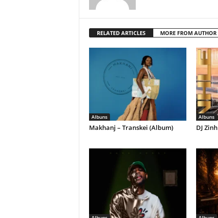
RELATED ARTICLES
MORE FROM AUTHOR
Albuns
Albuns
Makhanj – Transkei (Album)
DJ Zinh
Albuns
Albuns