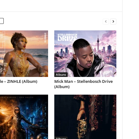
Albuns
le – ZINHLE (Album)
Mick Man – Stellenbosch Drive
(Album)
Albuns