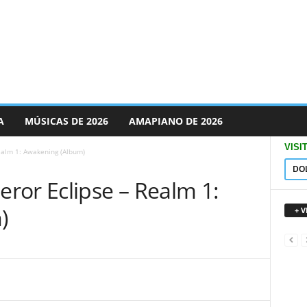
A
MÚSICAS DE 2026
AMAPIANO DE 2026
VISI
ealm 1: Awakening (Album)
DO
ror Eclipse – Realm 1:
)
+ 