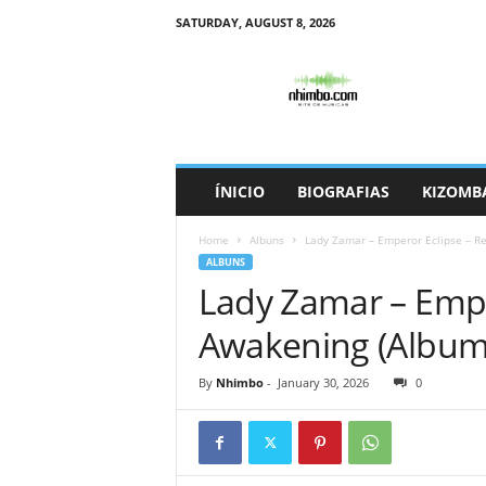
SATURDAY, AUGUST 8, 2026
N
h
i
m
b
o
ÍNICIO
BIOGRAFIAS
KIZOMB
Home
Albuns
Lady Zamar – Emperor Eclipse – R
ALBUNS
Lady Zamar – Empe
Awakening (Album
By
Nhimbo
-
January 30, 2026
0