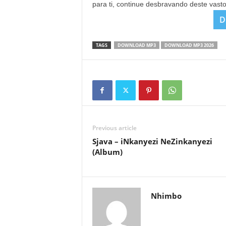
para ti, continue desbravando deste vast
D
TAGS
DOWNLOAD MP3
DOWNLOAD MP3 2026
Previous article
Sjava – iNkanyezi NeZinkanyezi
(Album)
Nhimbo