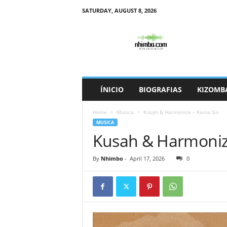
SATURDAY, AUGUST 8, 2026
N
h
i
m
b
o
ÍNICIO
BIOGRAFIAS
KIZOMB
Home
Musica
Kusah & Harmonize – Kama Sio
MUSICA
Kusah & Harmoniz
By
Nhimbo
-
April 17, 2026
0