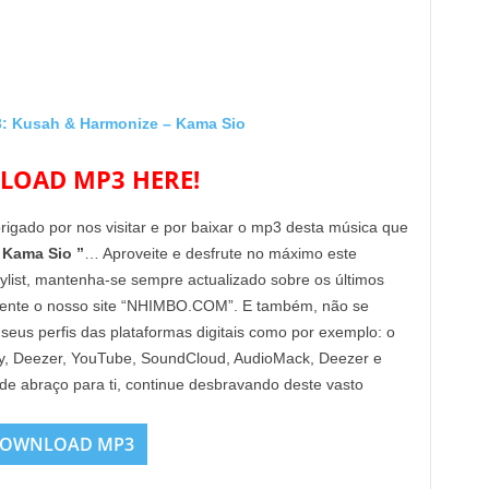
Kusah & Harmonize – Kama Sio
OAD MP3 HERE!
brigado por nos visitar e por baixar o mp3 desta música que
 Kama Sio ”
… Aproveite e desfrute no máximo este
aylist, mantenha-se sempre actualizado sobre os últimos
mente o nosso site “NHIMBO.COM”. E também, não se
 seus perfis das plataformas digitais como por exemplo: o
Fy, Deezer, YouTube, SoundCloud, AudioMack, Deezer e
nde abraço para ti, continue desbravando deste vasto
OWNLOAD MP3