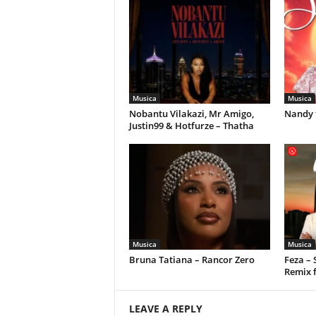
Musica
Musica
Nobantu Vilakazi, Mr Amigo,
Nandy 
Justin99 & Hotfurze – Thatha
Musica
Musica
Bruna Tatiana – Rancor Zero
Feza –
Remix 
LEAVE A REPLY