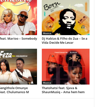
Musica
feat. Marioo – Somebody
Dj Habias & Filho do Zua – Se a
Vida Decide Me Levar
Musica
 Sengithole Omunye
Thatohatsi feat. Sjava &
feat. Chulumanco M
ShaunMusiq – Ama hem hem