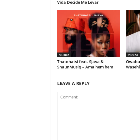
Vida Decide Me Levar
Musica
Musica
Thatohatsi feat. Sjava &
Owabul
ShaunMusiq – Ama hem hem
Wasehl
LEAVE A REPLY