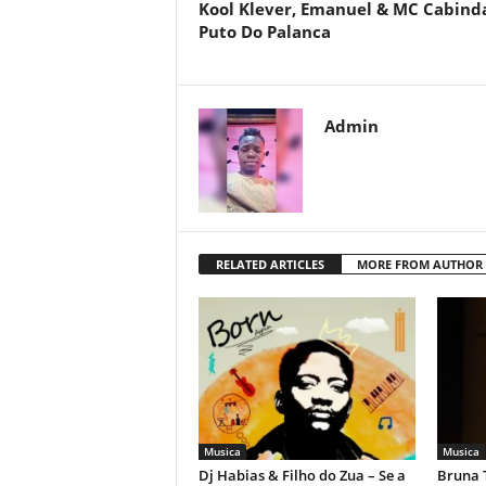
Kool Klever, Emanuel & MC Cabind
Puto Do Palanca
Admin
RELATED ARTICLES
MORE FROM AUTHOR
Musica
Musica
Dj Habias & Filho do Zua – Se a
Bruna 