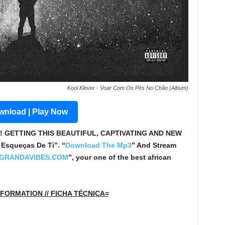
Kool Klever - Voar Com Os Pés No Chão (Album)
nload | Play Now
! GETTING THIS BEAUTIFUL, CAPTIVATING AND NEW
 Esqueças De Ti”. “
Download The Mp3
”
And Stream
GRANDAVIBES.COM
”, your one of the best african
FORMATION // FICHA TÉCNICA=