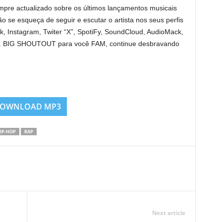
mpre actualizado sobre os últimos lançamentos musicais
o se esqueça de seguir e escutar o artista nos seus perfis
k, Instagram, Twiter “X”, SpotiFy, SoundCloud, AudioMack,
ats. BIG SHOUTOUT para você FAM, continue desbravando
OWNLOAD MP3
IP-HOP
RAP
Next article