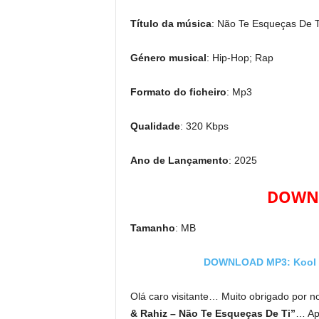
Título da música
: Não Te Esqueças De T
Género musical
: Hip-Hop; Rap
Formato do ficheiro
: Mp3
Qualidade
: 320 Kbps
Ano de Lançamento
: 2025
DOWNL
Tamanho
: MB
DOWNLOAD MP3: Kool Kl
Olá caro visitante… Muito obrigado por no
& Rahiz – Não Te Esqueças De Ti”
… Apr