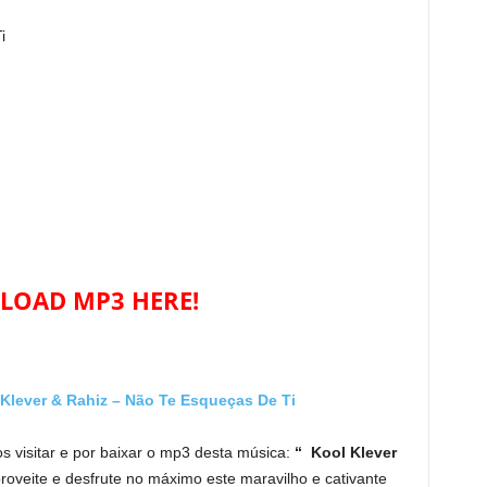
i
OAD MP3 HERE!
ever & Rahiz – Não Te Esqueças De Ti
s visitar e por baixar o mp3 desta música:
“ Kool Klever
oveite e desfrute no máximo este maravilho e cativante