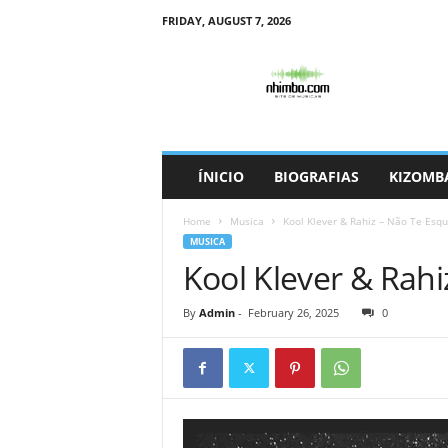
FRIDAY, AUGUST 7, 2026
N
h
i
m
b
o
ÍNICIO
BIOGRAFIAS
KIZOMB
Home
Musica
Kool Klever & Rahiz – Não Te Esqu
MUSICA
Kool Klever & Rahi
By
Admin
-
February 26, 2025
0