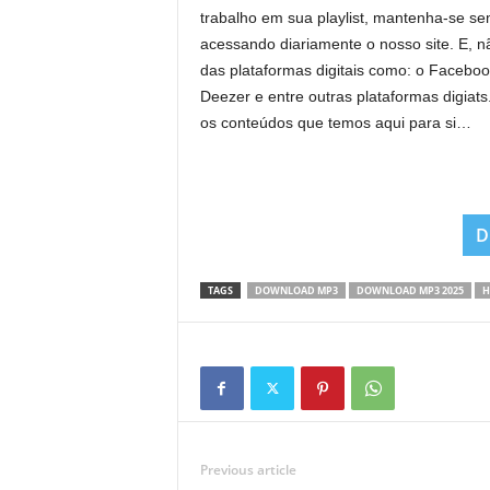
trabalho em sua playlist, mantenha-se se
acessando diariamente o nosso site. E, nã
das plataformas digitais como: o Faceboo
Deezer e entre outras plataformas digi
os conteúdos que temos aqui para si…
D
TAGS
DOWNLOAD MP3
DOWNLOAD MP3 2025
H
Previous article