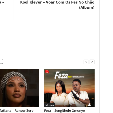
a –
Kool Klever – Voar Com Os Pés No Chão
(Album)
Musica
Tatiana – Rancor Zero
Feza – Sengithole Omunye