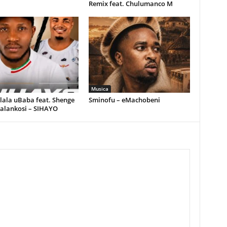
Remix feat. Chulumanco M
Musica
ala uBaba feat. Shenge
Sminofu – eMachobeni
alankosi – SIHAYO