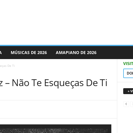
A
MÚSICAS DE 2026
AMAPIANO DE 2026
VISI
eças De Ti
DO
z – Não Te Esqueças De Ti
+ 