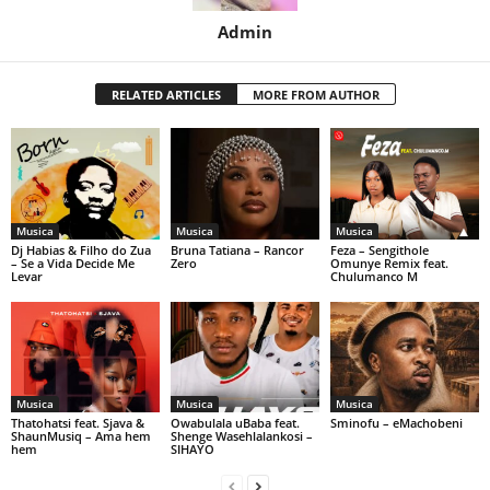
Admin
RELATED ARTICLES
MORE FROM AUTHOR
Musica
Musica
Musica
Dj Habias & Filho do Zua
Bruna Tatiana – Rancor
Feza – Sengithole
– Se a Vida Decide Me
Zero
Omunye Remix feat.
Levar
Chulumanco M
Musica
Musica
Musica
Thatohatsi feat. Sjava &
Owabulala uBaba feat.
Sminofu – eMachobeni
ShaunMusiq – Ama hem
Shenge Wasehlalankosi –
hem
SIHAYO