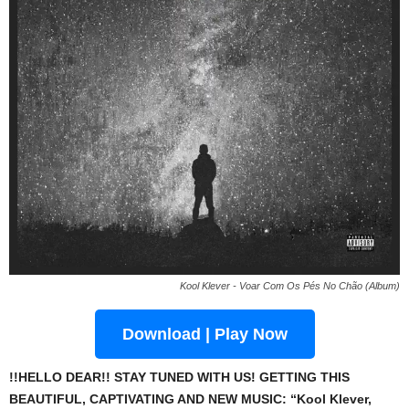
Kool Klever - Voar Com Os Pés No Chão (Album)
Download | Play Now
!!HELLO DEAR!! STAY TUNED WITH US! GETTING THIS
BEAUTIFUL, CAPTIVATING AND NEW MUSIC: “Kool Klever,